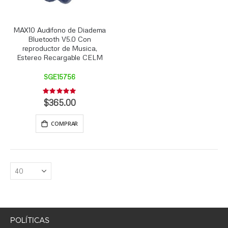
MAX10 Audifono de Diadema
Bluetooth V5.0 Con
reproductor de Musica,
Estereo Recargable CELM
SGE15756
Rating:
0%
$365.00
COMPRAR
POLÍTICAS