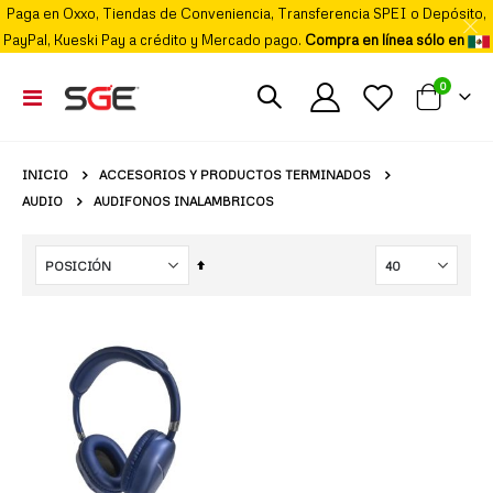
Paga en Oxxo, Tiendas de Conveniencia, Transferencia SPEI o Depósito,
PayPal, Kueski Pay a crédito y Mercado pago.
Compra en línea sólo en
elemento
0
Cambiar
Mi carrito
Nav
ACCESORIOS Y PRODUCTOS TERMINADOS
INICIO
AUDIO
AUDIFONOS INALAMBRICOS
Fijar
Órden
Descendente