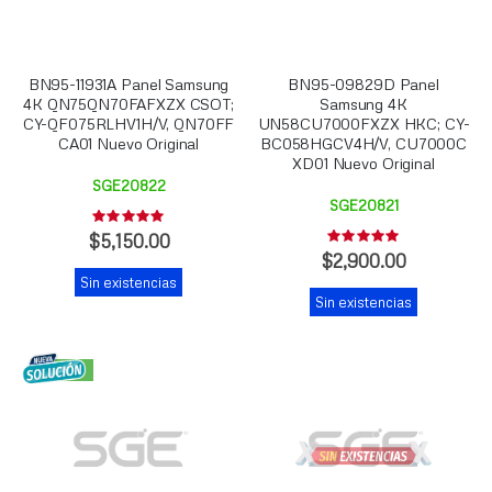
BN95-11931A Panel Samsung
BN95-09829D Panel
4K QN75QN70FAFXZX CSOT;
Samsung 4K
CY-QF075RLHV1H/V, QN70FF
UN58CU7000FXZX HKC; CY-
CA01 Nuevo Original
BC058HGCV4H/V, CU7000C
XD01 Nuevo Original
SGE20822
SGE20821
Rating:
0%
$5,150.00
Rating:
0%
$2,900.00
Sin existencias
Sin existencias
NUEVO