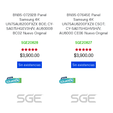
BN95-07292B Panel
BN95-07645E Panel
Samsung 4K
Samsung 4K
UN75AU8200FXZX BOE; CY-
UN75AU8200FXZX CSOT;
SA075HGEV3H/V, AU8000B
CY-SA075HGHV5H/V,
BC02 Nuevo Original
AU8000 CE06 Nuevo Original
SGE20828
SGE20827
Rating:
Rating:
0%
0%
$3,900.00
$3,900.00
Sin existencias
Sin existencias
NUEVO
NUEVO