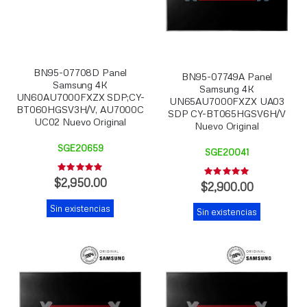
BN95-07708D Panel
BN95-07749A Panel
Samsung 4K
Samsung 4K
UN60AU7000FXZX SDP;CY-
UN65AU7000FXZX UA03
BT060HGSV3H/V, AU7000C
SDP CY-BT065HGSV6H/V
UC02 Nuevo Original
Nuevo Original
SGE20659
SGE20041
Rating:
Rating:
0%
$2,950.00
0%
$2,900.00
Sin existencias
Sin existencias