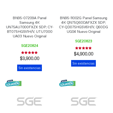
BN95-07209A Panel
BN95-11002G Panel Samsung
Samsung 4K
4K QN75Q60DAFXZX SDP;
UN75AU7000FXZX SDP; CY-
CY-QD075HGSV6H/V, Q60DG
BT075HGSV1H/V, UTU7000
UG04 Nuevo Original
UA03 Nuevo Original
SGE20823
SGE20824
Rating:
0%
$4,900.00
Rating:
0%
$3,900.00
Sin existencias
Sin existencias
NUEVO
NUEVO