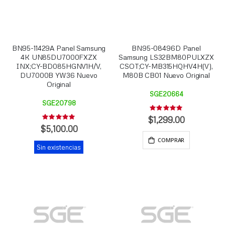
BN95-11429A Panel Samsung
BN95-08496D Panel
4K UN85DU7000FXZX
Samsung LS32BM80PULXZX
INX;CY-BD085HGNV1H/V,
CSOT;CY-MB315HQHV4H(V),
DU7000B YW36 Nuevo
M80B CB01 Nuevo Original
Original
SGE20664
SGE20798
Rating:
0%
$1,299.00
Rating:
0%
$5,100.00
COMPRAR
Sin existencias