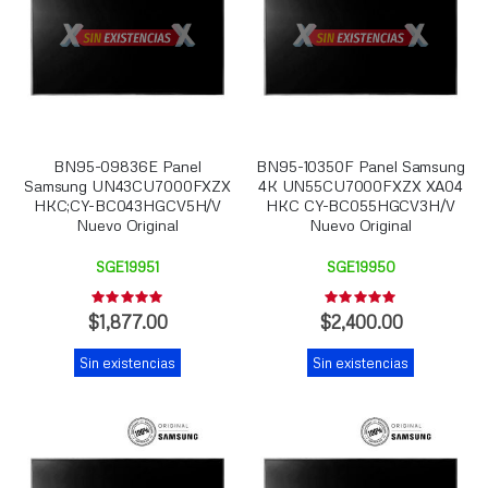
BN95-09836E Panel
BN95-10350F Panel Samsung
Samsung UN43CU7000FXZX
4K UN55CU7000FXZX XA04
HKC;CY-BC043HGCV5H/V
HKC CY-BC055HGCV3H/V
Nuevo Original
Nuevo Original
SGE19951
SGE19950
Rating:
Rating:
0%
0%
$1,877.00
$2,400.00
Sin existencias
Sin existencias