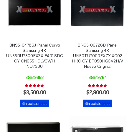
BN95-04786J Panel Curvo
BN95-06726B Panel
Samsung 4K
Samsung 4K
UN55RU7300FXZX FA01 SDC
UN50TU7000FXZX XC02
CY-CN055HGLV9V/H
HKC CY-BT050HGCV2H/V
NU7300
Nuevo Original
SGE19858
SGE19764
Rating:
Rating:
0%
0%
$3,500.00
$2,900.00
Sin existencias
Sin existencias