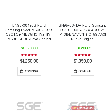
BN95-08496B Panel
BN95-06410A Panel Samsung
Samsung LS32BM80GULXZX
LS32C390EALXZX AUO;CY-
CSOT;CY-MB315HQHV2H(V),
PT315BNAV1V(H), CT59 AA01
M80B CD01 Nuevo Original
Nuevo Original
SGE20663
SGE20662
Rating:
Rating:
0%
0%
$1,250.00
$1,350.00
COMPRAR
COMPRAR