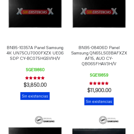
BN95-10357A Panel Samsung
BN95-08406D Panel
4K UN75CU7000FXZX UE06
Samsung QN65LS03BAFXZX
SDP CY-BC075HGSV1H/V
AF15, AUO CY-
QB065FHAV3H/V
SGE19860
SGE19859
Rating:
0%
$3,850.00
Rating:
0%
$11,900.00
Sin existencias
Sin existencias