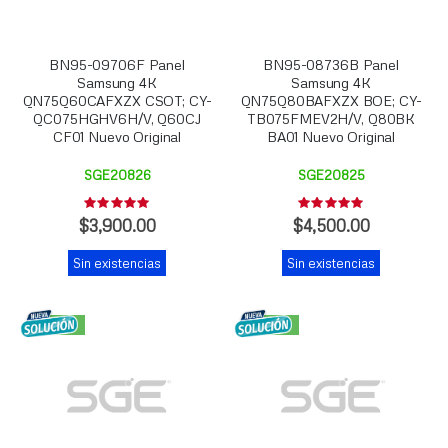
BN95-09706F Panel
BN95-08736B Panel
Samsung 4K
Samsung 4K
QN75Q60CAFXZX CSOT; CY-
QN75Q80BAFXZX BOE; CY-
QC075HGHV6H/V, Q60CJ
TB075FMEV2H/V, Q80BK
CF01 Nuevo Original
BA01 Nuevo Original
SGE20826
SGE20825
Rating:
Rating:
0%
0%
$3,900.00
$4,500.00
Sin existencias
Sin existencias
NUEVO
NUEVO