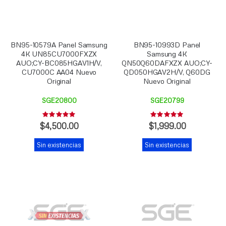
BN95-10579A Panel Samsung
BN95-10993D Panel
4K UN85CU7000FXZX
Samsung 4K
AUO;CY-BC085HGAV1H/V,
QN50Q60DAFXZX AUO;CY-
CU7000C AA04 Nuevo
QD050HGAV2H/V, Q60DG
Original
Nuevo Original
SGE20800
SGE20799
Rating:
Rating:
0%
0%
$4,500.00
$1,999.00
Sin existencias
Sin existencias