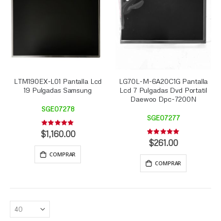
LTM190EX-L01 Pantalla Lcd
LG70L-M-6A20C1G Pantalla
19 Pulgadas Samsung
Lcd 7 Pulgadas Dvd Portatil
Daewoo Dpc-7200N
SGE07278
SGE07277
Rating:
0%
$1,160.00
Rating:
0%
$261.00
COMPRAR
COMPRAR