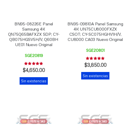
BN95-08226E Panel
BN95-09810A Panel Samsung
Samsung 4K
4K UN75CU8000FXZX
QN75Q65BAFXZX SDP; CY-
CSOT; CY-SC075HGHV1H/V,
QB075HGSV5H/V, Q60BH
CU8000 CA03 Nuevo Original
UE01 Nuevo Original
SGE20801
SGE20819
Rating:
0%
$3,850.00
Rating:
0%
$4,650.00
Sin existencias
Sin existencias