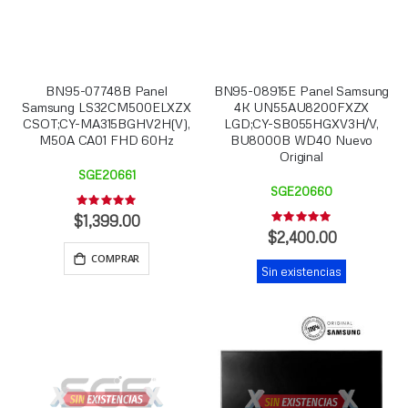
BN95-07748B Panel
BN95-08915E Panel Samsung
Samsung LS32CM500ELXZX
4K UN55AU8200FXZX
CSOT;CY-MA315BGHV2H(V),
LGD;CY-SB055HGXV3H/V,
M50A CA01 FHD 60Hz
BU8000B WD40 Nuevo
Original
SGE20661
SGE20660
Rating:
0%
$1,399.00
Rating:
0%
$2,400.00
COMPRAR
Sin existencias