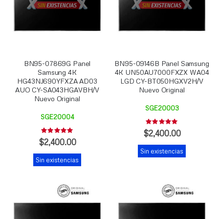
BN95-07869G Panel
BN95-09146B Panel Samsung
Samsung 4K
4K UN50AU7000FXZX WA04
HG43NJ690YFXZA AD03
LGD CY-BT050HGXV2H/V
AUO CY-SA043HGAVBH/V
Nuevo Original
Nuevo Original
SGE20003
SGE20004
Rating:
0%
$2,400.00
Rating:
0%
$2,400.00
Sin existencias
Sin existencias