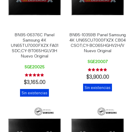
BN95-06376C Panel
BN95-10359B Panel Samsung
Samsung 4K
4K UN65CU7000FXZX CB04
UN65TU7000FXZX FA01
CSOT;CY-BC065HGHV2H/V
SDC;CY-BT065HGLV3H
Nuevo Original
Nuevo Original
SGE20007
SGE20025
Rating:
0%
$3,900.00
Rating:
0%
$3,165.00
Sin existencias
Sin existencias