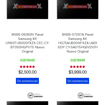
BN95-06369V Panel
BN95-07297A Panel
Samsung 4K
Samsung 4K
UN50TU8000FXZX CEC CY-
HG75AU800NFXZA UA01
BT050HGPV7S Nuevo
SDP CY-SA075HGSV2V/H
Original
Nuevo Original
SGE19949
SGE19948
Rating:
Rating:
0%
0%
$2,500.00
$3,999.00
Sin existencias
Sin existencias