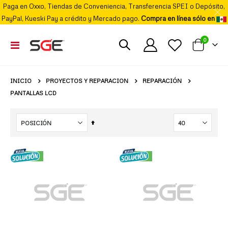
Paga en Oxxo, Tiendas de Conveniencia, Transferencia SPEI o Depósito,
PayPal, Kueski Pay a crédito y Mercado pago.
Compra en línea sólo en
elemento
0
Cambiar
Mi carrito
Nav
PROYECTOS Y REPARACION
REPARACIÓN
INICIO
PANTALLAS LCD
Fijar
Órden
Descendente
NUEVO
NUEVO