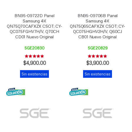
BN95-09722D Panel
BN95-09706B Panel
Samsung 4K
Samsung 4K
QN75Q70CAFXZX CSOT; CY-
QN75Q65CAFXZX CSOT; CY-
QC075FGHV7H/V, Q70CH
QC075HGHV2H/V, Q60CJ
CD01 Nuevo Original
CB01 Nuevo Original
SGE20830
SGE20829
Rating:
Rating:
0%
0%
$4,900.00
$3,900.00
Sin existencias
Sin existencias
NUEVO
NUEVO