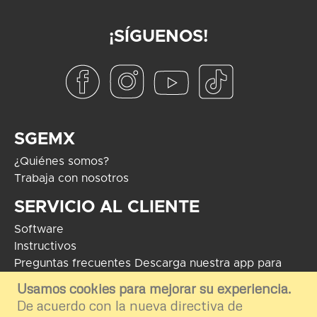
¡SÍGUENOS!
SGEMX
¿Quiénes somos?
Trabaja con nosotros
SERVICIO AL CLIENTE
Software
Instructivos
Preguntas frecuentes
Descarga nuestra app para
Android
Usamos cookies para mejorar su experiencia.
De acuerdo con la nueva directiva de
COPYRIGHT 2024 - Soluciones Globales en Electrónica. El uso de
marcas mostradas tiene como fin informar e ilustrar el contenido de la