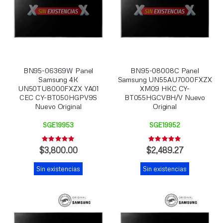
BN95-06369W Panel
BN95-08008C Panel
Samsung 4K
Samsung UN55AU7000FXZX
UN50TU8000FXZX YA01
XM09 HKC CY-
CEC CY-BT050HGPV9S
BT055HGCVBH/V Nuevo
Nuevo Original
Original
SGE19953
SGE19952
Rating:
Rating:
0%
0%
$3,800.00
$2,489.27
Sin existencias
Sin existencias