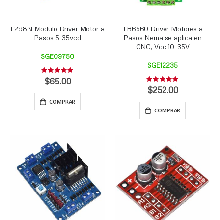
L298N Modulo Driver Motor a
TB6560 Driver Motores a
Pasos 5-35vcd
Pasos Nema se aplica en
CNC, Vcc 10-35V
SGE09750
SGE12235
Rating:
0%
$65.00
Rating:
0%
$252.00
COMPRAR
COMPRAR