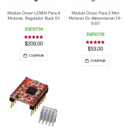
Modulo Driver L298N Para 4
Módulo Driver Para 2 Mini
Motores, Regulador Buck 5V
Motores Dc Alimentacion 1.8-
9.6V
SGE10734
SGE10735
Rating:
0%
$209.00
Rating:
0%
$53.00
COMPRAR
COMPRAR