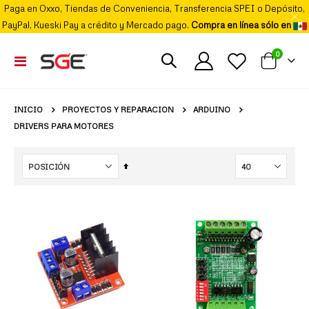
Paga en Oxxo, Tiendas de Conveniencia, Transferencia SPEI o Depósito,
PayPal, Kueski Pay a crédito y Mercado pago.
Compra en línea sólo en
elemento
0
Cambiar
Mi carrito
Nav
PROYECTOS Y REPARACION
ARDUINO
INICIO
DRIVERS PARA MOTORES
Fijar
Órden
Descendente