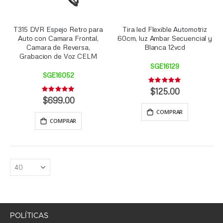
T315 DVR Espejo Retro para
Tira led Flexible Automotriz
Auto con Camara Frontal,
60cm, luz Ambar Secuencial y
Camara de Reversa,
Blanca 12vcd
Grabacion de Voz CELM
SGE16129
SGE16052
Rating:
0%
$125.00
Rating:
0%
$699.00
COMPRAR
COMPRAR
POLÍTICAS