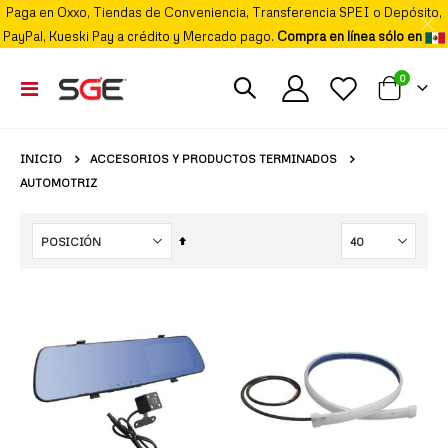
Paga en Oxxo, Tiendas de Conveniencia, Transferencia SPEI o Depósito,
PayPal, Kueski Pay a crédito y Mercado pago.
Compra en línea sólo en
elemento
0
Cambiar
Mi carrito
Nav
ACCESORIOS Y PRODUCTOS TERMINADOS
INICIO
AUTOMOTRIZ
Fijar
Órden
Descendente