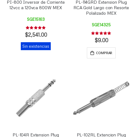
PI-800 Inversor de Corriente
PL-114GRD Extension Plug
12vcc a 120vca 800W MEX
RCA Gold Largo con Resorte
Polalizado MEX
SGE15163
SGE14325
Rating:
0%
$2,541.00
Rating:
0%
$9.00
Sin existencias
COMPRAR
PL-104R Extension Plug
PL-102RL Extencion Plug