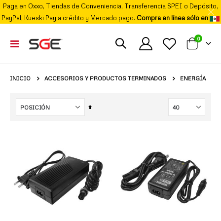
Paga en Oxxo, Tiendas de Conveniencia, Transferencia SPEI o Depósito,
PayPal, Kueski Pay a crédito y Mercado pago.
Compra en línea sólo en
elemento
0
Cambiar
Mi carrito
Nav
ACCESORIOS Y PRODUCTOS TERMINADOS
INICIO
ENERGÍA
Fijar
Órden
Descendente