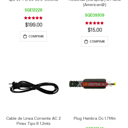
(American@)
SGE12226
SGE09309
Rating:
0%
$199.00
Rating:
0%
$15.00
COMPRAR
COMPRAR
Cable de Linea Corriente AC 2
Plug Hembra Dc 1.7Mm
Pines Tipo 8 1.2mts