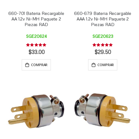
660-701 Bateria Recargable
660-679 Bateria Recargable
AA 1.2v Ni-MH Paquete 2
AAA 1.2v Ni-MH Paquete 2
Piezas RAD
Piezas RAD
SGE20624
SGE20623
Rating:
Rating:
0%
0%
$33.00
$29.50
COMPRAR
COMPRAR