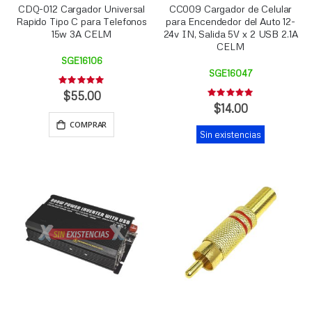
CDQ-012 Cargador Universal
CC009 Cargador de Celular
Rapido Tipo C para Telefonos
para Encendedor del Auto 12-
15w 3A CELM
24v IN, Salida 5V x 2 USB 2.1A
CELM
SGE16106
SGE16047
Rating:
0%
$55.00
Rating:
0%
$14.00
COMPRAR
Sin existencias