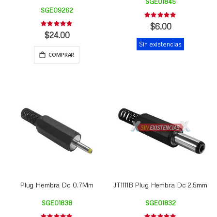
SGE01845
SGE09262
Rating:
0%
$6.00
Rating:
0%
$24.00
Sin existencias
COMPRAR
Plug Hembra Dc 0.7Mm
JT1111B Plug Hembra Dc 2.5mm
SGE01838
SGE01832