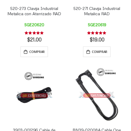
520-273 Clavija Industrial
520-271 Clavija Industrial
Metalica con Aterrizado RAD
Metalica RAD
SGE20620
SGE20619
Rating:
Rating:
0%
0%
$21.00
$19.00
COMPRAR
COMPRAR
3903-001296 Cable de
BN39-02008A Cable One