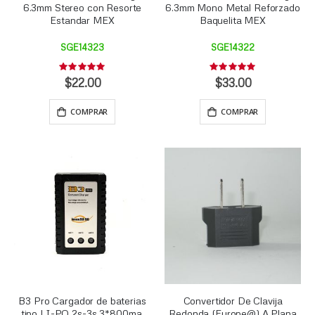
6.3mm Stereo con Resorte
6.3mm Mono Metal Reforzado
Estandar MEX
Baquelita MEX
SGE14323
SGE14322
Rating:
Rating:
0%
0%
$22.00
$33.00
COMPRAR
COMPRAR
B3 Pro Cargador de baterias
Convertidor De Clavija
tipo LI-PO 2s-3s 3*800ma.
Redonda (Europe@) A Plana