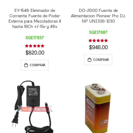
EY-1548 Eliminador de
DD-J1000 Fuente de
Corriente Fuente de Poder
Alimentacion Pioneer Pro DJ,
Externa para Mezcladoras 4
NP UNI336-1230
hasta 16Ch +/-15v y 48v
SGE17687
SGE17937
Rating:
0%
$946.00
Rating:
0%
$820.00
COMPRAR
COMPRAR