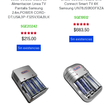
Alimentacion Linea TV
Connect Smart TV 4K
Pantalla Samsung
Samsung UN78JS9100FXZA
2.4m,POWER CORD-
DT;USA,3P-F,125V,10A,BLK
SGE19512
Rating:
SGE20242
0%
$683.50
Rating:
0%
$215.00
Sin existencias
Sin existencias