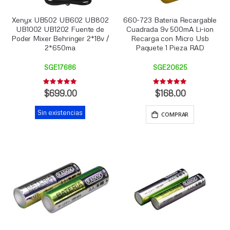
Xenyx UB502 UB602 UB802
660-723 Bateria Recargable
UB1002 UB1202 Fuente de
Cuadrada 9v 500mA Li-ion
Poder Mixer Behringer 2*18v /
Recarga con Micro Usb
2*650ma
Paquete 1 Pieza RAD
SGE17686
SGE20625
Rating:
Rating:
0%
0%
$699.00
$168.00
Sin existencias
COMPRAR