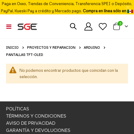
Paga en Oxxo, Tiendas de Conveniencia, Transferencia SPEI o Depósito,
PayPal, Kueski Pay a crédito y Mercado pago.
Compra en línea sólo en
elemento
0
Cambiar
Mi carrito
Nav
PROYECTOS Y REPARACION
ARDUINO
INICIO
PANTALLAS TFT-OLED
No podemos encontrar productos que coincidan con la
selección.
POLÍTICAS
TÉRMINOS Y CONDICIONES
AVISO DE PRIVACIDAD
GARANTÍA Y DEVOLUCIONES