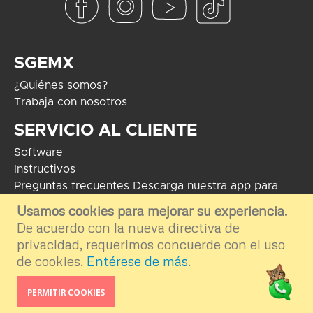
SGEMX
¿Quiénes somos?
Trabaja con nosotros
SERVICIO AL CLIENTE
Software
Instructivos
Preguntas frecuentes
Descarga nuestra app para
Android
Usamos cookies para mejorar su experiencia.
De acuerdo con la nueva directiva de
COPYRIGHT 2024 - Soluciones Globales en Electrónica. El uso de
marcas mostradas tiene como fin informar e ilustrar el contenido de la
privacidad, requerimos concuerde con el uso
plataforma por ende nos deslindamos del uso externo e inapropiado.
de cookies.
Entérese de más
.
Desarrollo por
TGA Software
PERMITIR COOKIES