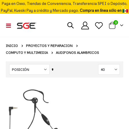
Paga en Oxxo, Tiendas de Conveniencia, Transferencia SPEI o Depósito,
PayPal, Kueski Pay a crédito y Mercado pago.
Compra en línea sólo en
elemento
0
Cambiar
Mi carrito
Nav
PROYECTOS Y REPARACION
INICIO
COMPUTO Y MULTIMEDIA
AUDIFONOS ALAMBRICOS
Fijar
Órden
Descendente