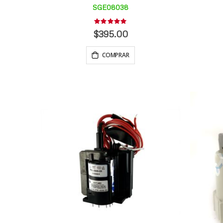
SGE08038
Rating:
0%
$395.00
COMPRAR