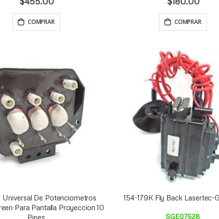
$455.00
$180.00
COMPRAR
COMPRAR
 Universal De Potenciometros
154-179K Fly Back Lasertec-G
een Para Pantalla Proyeccion 10
SGE07528
Pines