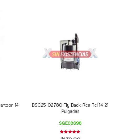
artoon 14
BSC25-0278Q Fly Back Rca-Tcl 14-21
Pulgadas
SGE08698
Rating:
0%