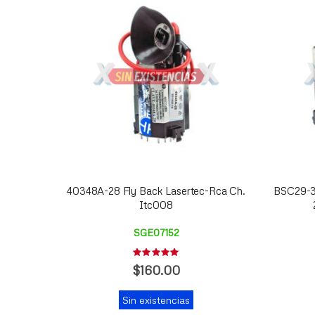
40348A-28 Fly Back Lasertec-Rca Ch.
BSC29-38
Itc008
SGE07152
Rating:
0%
$160.00
Sin existencias