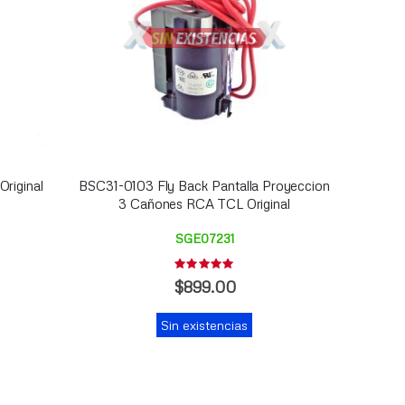
riginal
BSC31-0103 Fly Back Pantalla Proyeccion
3 Cañones RCA TCL Original
SGE07231
Rating:
0%
$899.00
Sin existencias