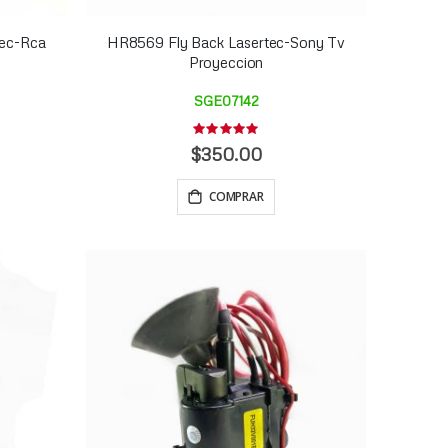
tec-Rca
HR8569 Fly Back Lasertec-Sony Tv
Proyeccion
SGE07142
Rating:
0%
$350.00
COMPRAR