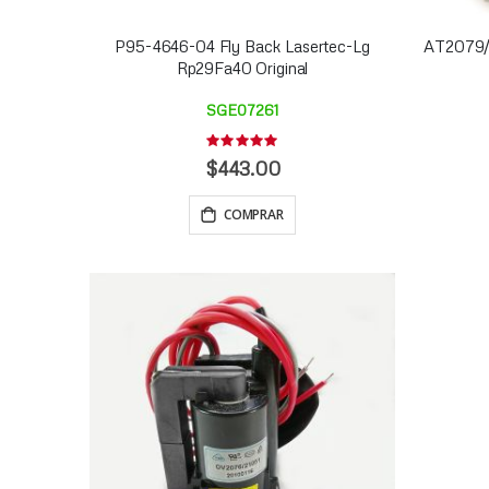
P95-4646-04 Fly Back Lasertec-Lg
AT2079/2
Rp29Fa40 Original
SGE07261
Rating:
0%
$443.00
COMPRAR