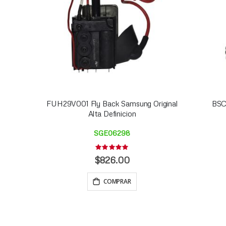
FUH29V001 Fly Back Samsung Original
BSC3
Alta Definicion
SGE06298
Rating:
0%
$826.00
COMPRAR