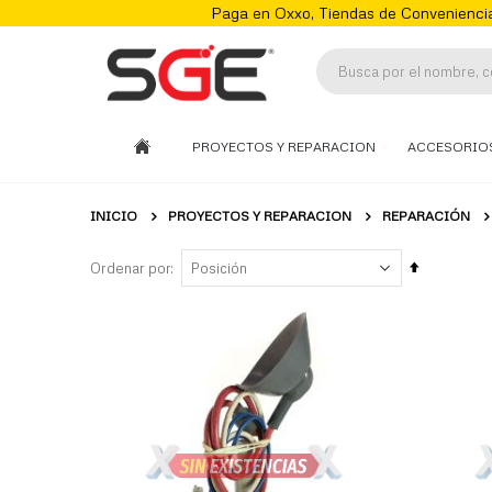
Paga en Oxxo, Tiendas de Conveniencia
PROYECTOS Y REPARACION
ACCESORIO
INICIO
PROYECTOS Y REPARACION
REPARACIÓN
Fijar
Ordenar por
Órden
Descenden