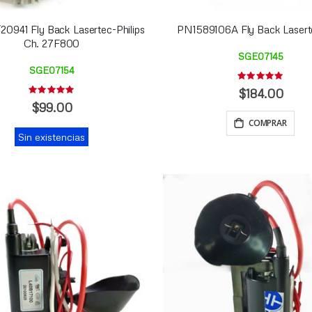
0941 Fly Back Lasertec-Philips
PN1589106A Fly Back Laser
Ch. 27F800
SGE07145
SGE07154
Rating:
0%
$184.00
Rating:
0%
$99.00
COMPRAR
Sin existencias