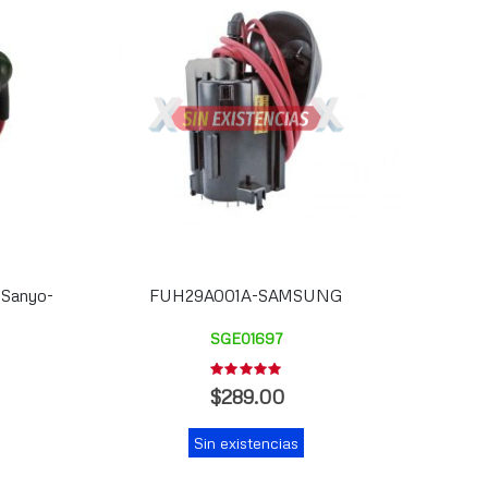
-Sanyo-
FUH29A001A-SAMSUNG
SGE01697
Rating:
0%
$289.00
Sin existencias