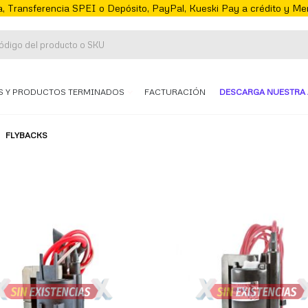
, Transferencia SPEI o Depósito, PayPal, Kueski Pay a crédito y M
S Y PRODUCTOS TERMINADOS
FACTURACIÓN
DESCARGA NUESTRA 
FLYBACKS
te