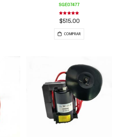
SGE07477
Rating:
0%
$515.00
COMPRAR