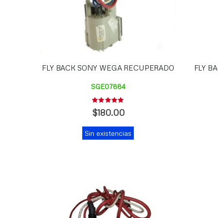
FLY BACK SONY WEGA RECUPERADO
FLY B
SGE07884
Rating:
0%
$180.00
Sin existencias