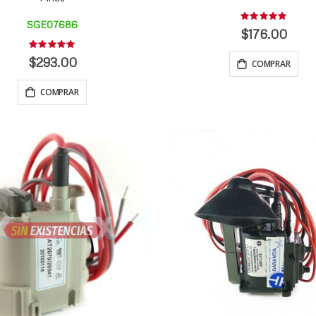
Rating:
SGE07686
0%
$176.00
Rating:
0%
$293.00
COMPRAR
COMPRAR