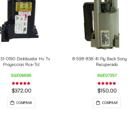
1-0190 Distribuidor Hv Tv
8-598-838-41 Fly Back Sony O
Proyeccion Rca-Tcl
Recuperado
SGE08695
SGE07257
Rating:
Rating:
0%
0%
$372.00
$150.00
COMPRAR
COMPRAR