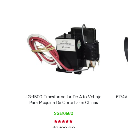
JG-1500 Transformador De Alto Voltaje
6174V
Para Maquina De Corte Laser Chinas
SGE10560
Rating:
0%