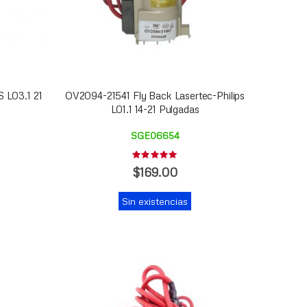
L03.1 21
OV2094-21541 Fly Back Lasertec-Philips
L01.1 14-21 Pulgadas
SGE06654
Rating:
0%
$169.00
Sin existencias