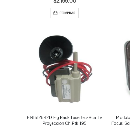
$2,199.00
COMPRAR
PN15128-12D Fly Back Lasertec-Rca Tv
Modulo
Proyeccion Ch.Ptk-195
Focus-Scr