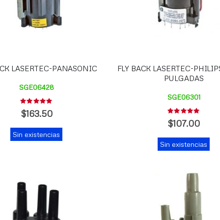
ACK LASERTEC-PANASONIC
FLY BACK LASERTEC-PHILIPS 
PULGADAS
SGE06428
SGE06301
Rating:
0%
$163.50
Rating:
0%
$107.00
Sin existencias
Sin existencias