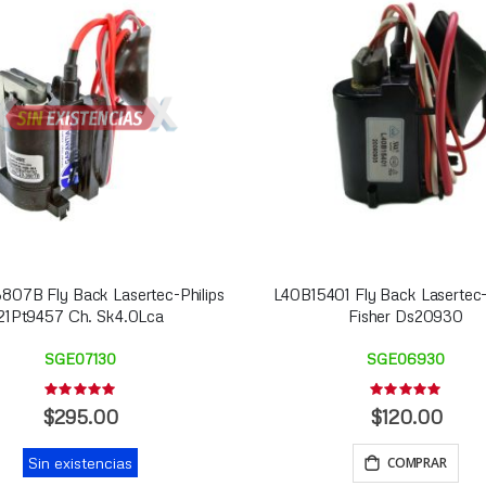
07B Fly Back Lasertec-Philips
L40B15401 Fly Back Lasertec
21Pt9457 Ch. Sk4.0Lca
Fisher Ds20930
SGE07130
SGE06930
Rating:
Rating:
0%
0%
$295.00
$120.00
Sin existencias
COMPRAR