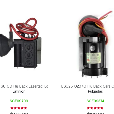
-6010D Fly Back Lasertec-Lg
BSC25-0207Q Fly Back Cars C
Lafinion
Pulgadas
SGE09709
SGE09374
Rating:
Rating:
0%
0%