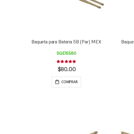
Baqueta para Bateria 5B (Par) MEX
Baquet
SGE15580
Rating:
0%
$80.00
COMPRAR