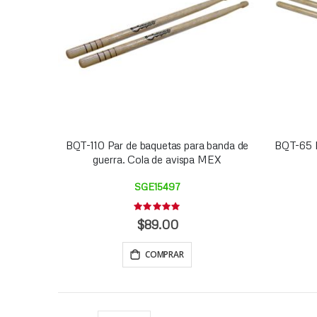
BQT-110 Par de baquetas para banda de
BQT-65 P
guerra. Cola de avispa MEX
SGE15497
Rating:
0%
$89.00
COMPRAR