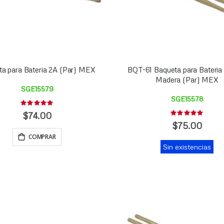
a para Bateria 2A (Par) MEX
BQT-61 Baqueta para Bateria I
Madera (Par) MEX
SGE15579
SGE15578
Rating:
0%
$74.00
Rating:
0%
$75.00
COMPRAR
Sin existencias