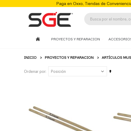
Paga en Oxxo, Tiendas de Conveniencia
PROYECTOS Y REPARACION
ACCESORIO
INICIO
PROYECTOS Y REPARACION
ARTÍCULOS MUS
Fijar
Ordenar por
Órden
Descenden