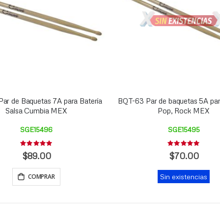
ar de Baquetas 7A para Batería
BQT-63 Par de baquetas 5A para
Salsa Cumbia MEX
Pop, Rock MEX
SGE15496
SGE15495
Rating:
Rating:
0%
0%
$89.00
$70.00
COMPRAR
Sin existencias