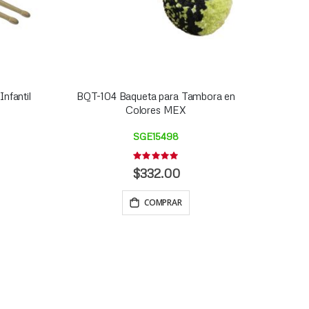
nfantil
BQT-104 Baqueta para Tambora en
Colores MEX
SGE15498
Rating:
0%
$332.00
COMPRAR