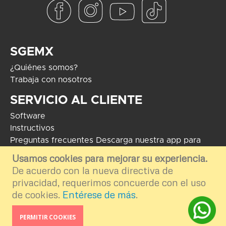
SGEMX
¿Quiénes somos?
Trabaja con nosotros
SERVICIO AL CLIENTE
Software
Instructivos
Preguntas frecuentes
Descarga nuestra app para
Android
Usamos cookies para mejorar su experiencia.
De acuerdo con la nueva directiva de
COPYRIGHT 2024 - Soluciones Globales en Electrónica. El uso de
marcas mostradas tiene como fin informar e ilustrar el contenido de la
privacidad, requerimos concuerde con el uso
plataforma por ende nos deslindamos del uso externo e inapropiado.
de cookies.
Entérese de más
.
Desarrollo por
TGA Software
PERMITIR COOKIES