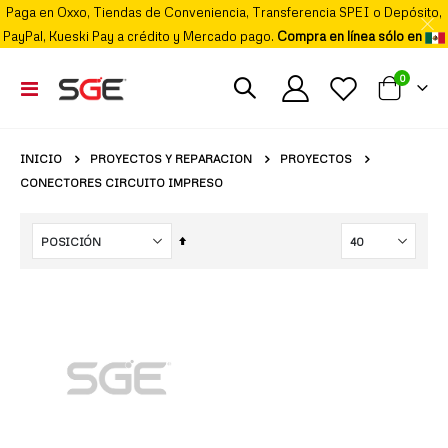
Paga en Oxxo, Tiendas de Conveniencia, Transferencia SPEI o Depósito,
PayPal, Kueski Pay a crédito y Mercado pago.
Compra en línea sólo en
elemento
0
Cambiar
Mi carrito
Nav
PROYECTOS Y REPARACION
PROYECTOS
INICIO
CONECTORES CIRCUITO IMPRESO
Fijar
Órden
Descendente