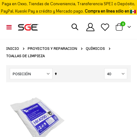
Paga en Oxxo, Tiendas de Conveniencia, Transferencia SPEI o Depósito,
PayPal, Kueski Pay a crédito y Mercado pago.
Compra en línea sólo en
elemento
0
Cambiar
Mi carrito
Nav
PROYECTOS Y REPARACION
QUÍMICOS
INICIO
TOALLAS DE LIMPIEZA
Fijar
Órden
Descendente