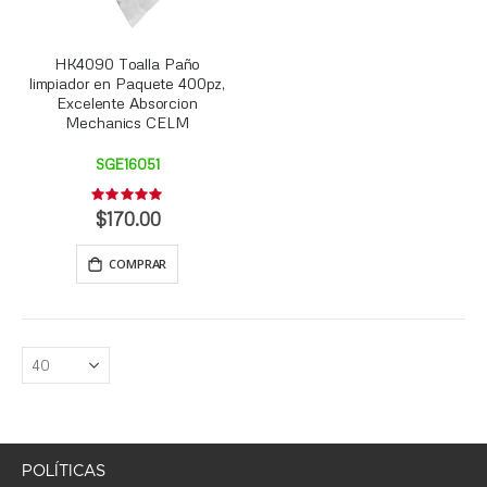
HK4090 Toalla Paño
limpiador en Paquete 400pz,
Excelente Absorcion
Mechanics CELM
SGE16051
Rating:
0%
$170.00
COMPRAR
POLÍTICAS