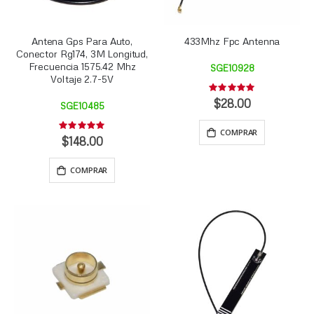
Antena Gps Para Auto,
433Mhz Fpc Antenna
Conector Rg174, 3M Longitud,
Frecuencia 1575.42 Mhz
SGE10928
Voltaje 2.7-5V
Rating:
0%
$28.00
SGE10485
Rating:
COMPRAR
0%
$148.00
COMPRAR