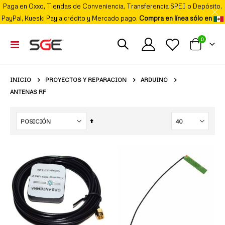
Paga en Oxxo, Tiendas de Conveniencia, Transferencia SPEI o Depósito,
PayPal, Kueski Pay a crédito y Mercado pago.
Compra en línea sólo en
elemento
0
Cambiar
Mi carrito
Nav
PROYECTOS Y REPARACION
ARDUINO
INICIO
ANTENAS RF
Fijar
Órden
Descendente