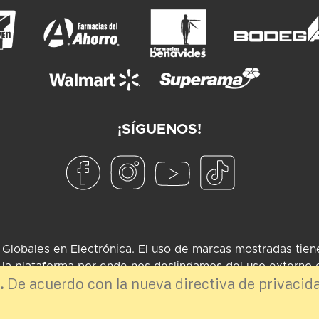
¡SÍGUENOS!
obales en Electrónica. El uso de marcas mostradas tiene 
la plataforma por ende nos deslindamos del uso externo 
.
De acuerdo con la nueva directiva de privacid
Desarrollo por
TGA Software