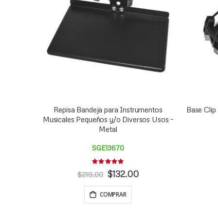
Repisa Bandeja para Instrumentos
Base Clip
Musicales Pequeños y/o Diversos Usos -
Metal
SGE13670
Rating:
0%
Precio
$132.00
$219.00
Especial
COMPRAR