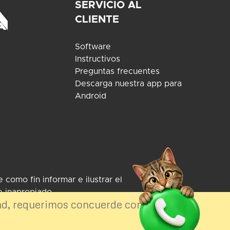
SERVICIO AL
CLIENTE
Software
Instructivos
Preguntas frecuentes
Descarga nuestra app para
Android
como fin informar e ilustrar el
e inapropiado.
ad, requerimos concuerde con el uso de