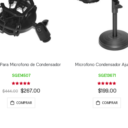
 Para Microfono de Condensador
Microfono Condensador Aju
SGE14507
SGE13671
Rating:
Rating:
0%
0%
Precio
$267.00
$199.00
$444.00
Especial
COMPRAR
COMPRAR