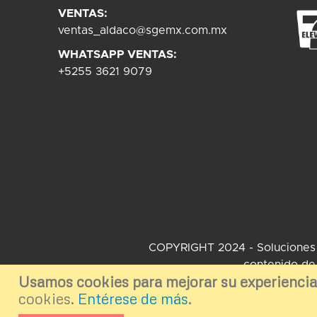
VENTAS:
ventas_aldaco@sgemx.com.mx
WHATSAPP VENTAS:
+5255 3621 9079
COPYRIGHT 2024 - Soluciones Gl
contenido de 
Usamos cookies para mejorar su experiencia
cookies.
Entérese de más
.