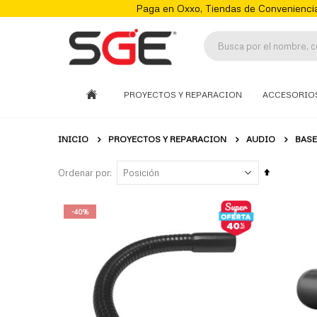
Paga en Oxxo, Tiendas de Conveniencia
PROYECTOS Y REPARACION
ACCESORIO
INICIO
PROYECTOS Y REPARACION
AUDIO
BASE
Fijar
Ordenar por
Órden
Descenden
-40%