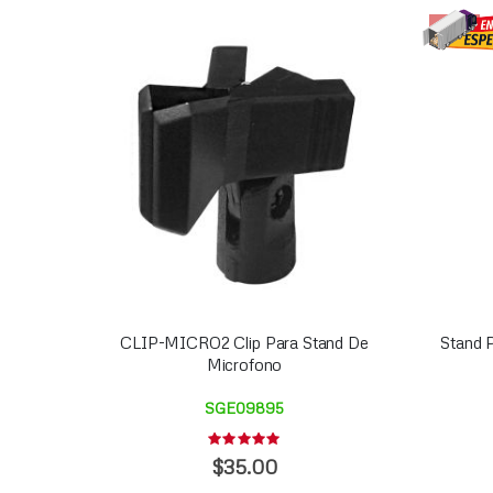
-40%
CLIP-MICRO2 Clip Para Stand De
Stand 
Microfono
SGE09895
Rating:
0%
$35.00