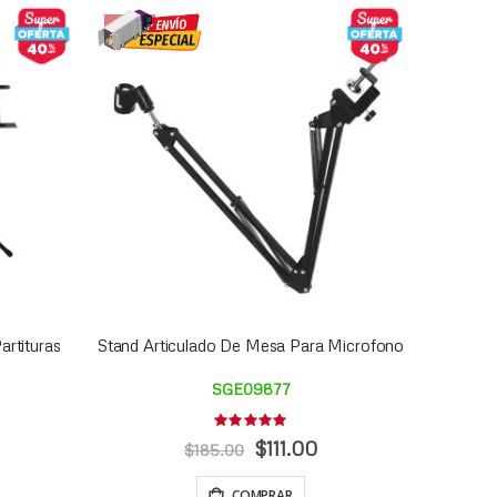
-40%
artituras
Stand Articulado De Mesa Para Microfono
SGE09877
Rating:
0%
Precio
$111.00
$185.00
Especial
COMPRAR