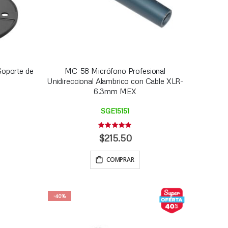
Soporte de
MC-58 Micrófono Profesional
Unidireccional Alambrico con Cable XLR-
6.3mm MEX
SGE15151
Rating:
0%
$215.50
COMPRAR
-40%