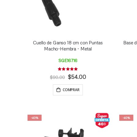
Cuello de Ganso 18 cm con Puntas
Base d
Macho-Hembra - Metal
SGE16716
Rating:
0%
Precio
$54.00
$90.00
Especial
COMPRAR
-40%
-40%