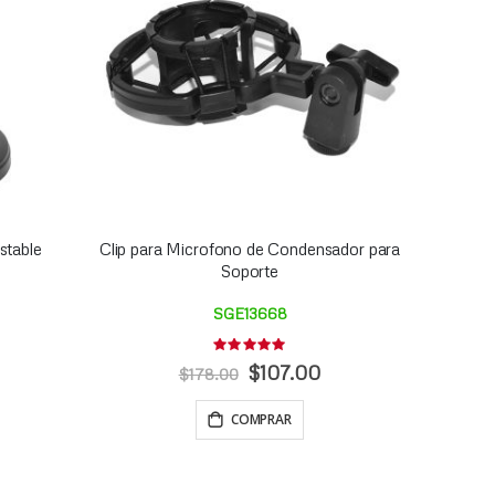
stable
Clip para Microfono de Condensador para
Soporte
SGE13668
Rating:
0%
Precio
$107.00
$178.00
Especial
COMPRAR