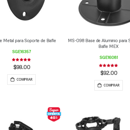
e Metal para Soporte de Bafle
MS-098 Base de Aluminio para 
Bafle MEX
SGE16357
SGE16081
Rating:
0%
$98.00
Rating:
0%
$92.00
COMPRAR
COMPRAR