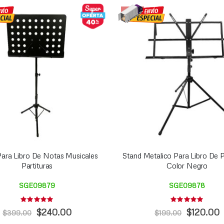
-40%
Para Libro De Notas Musicales
Stand Metalico Para Libro De P
Partituras
Color Negro
SGE09879
SGE09878
Rating:
Rating:
0%
0%
Precio
Precio
$240.00
$120.00
$399.00
$199.00
Especial
Especial