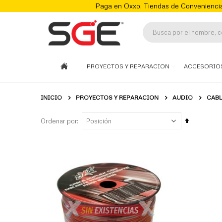
Paga en Oxxo, Tiendas de Conveniencia
PROYECTOS Y REPARACION
ACCESORIO
INICIO
PROYECTOS Y REPARACION
AUDIO
CABL
Fijar
Ordenar por
Órden
Descenden