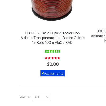
080-5
080-652 Cable Duplex Bicolor Con
Aislante 
Aislante Transparente para Bocina Calibre
M
12 Rollo 100m AluCo RAD
SGE18328
Rating:
0%
$0.00
Próximamente
Mostrar