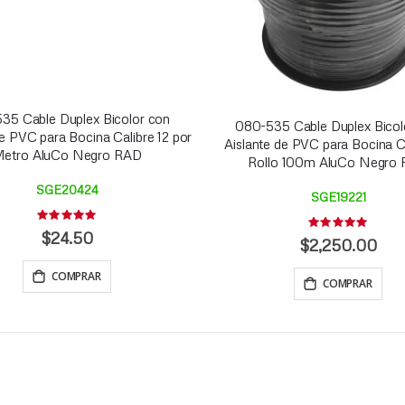
35 Cable Duplex Bicolor con
080-535 Cable Duplex Bicol
de PVC para Bocina Calibre 12 por
Aislante de PVC para Bocina Ca
etro AluCo Negro RAD
Rollo 100m AluCo Negro
SGE20424
SGE19221
Rating:
Rating:
0%
$24.50
0%
$2,250.00
COMPRAR
COMPRAR