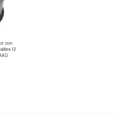
or con
libre 12
 RAD