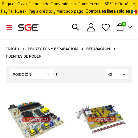
Paga en Oxxo, Tiendas de Conveniencia, Transferencia SPEI o Depósito,
PayPal, Kueski Pay a crédito y Mercado pago.
Compra en línea sólo en
elemento
0
Cambiar
Mi carrito
Nav
PROYECTOS Y REPARACION
REPARACIÓN
INICIO
FUENTES DE PODER
Fijar
Órden
Descendente