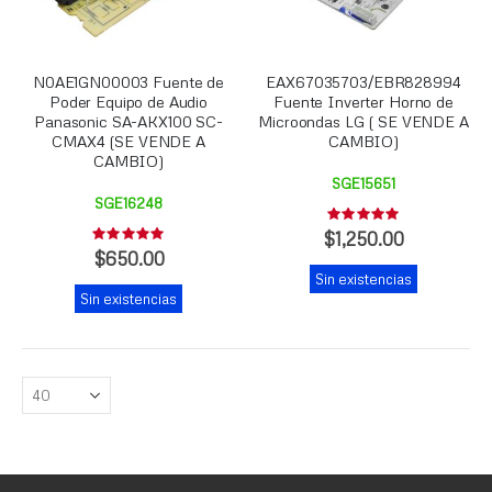
N0AE1GN00003 Fuente de
EAX67035703/EBR828994
Poder Equipo de Audio
Fuente Inverter Horno de
Panasonic SA-AKX100 SC-
Microondas LG ( SE VENDE A
CMAX4 (SE VENDE A
CAMBIO)
CAMBIO)
SGE15651
SGE16248
Rating:
0%
$1,250.00
Rating:
0%
$650.00
Sin existencias
Sin existencias