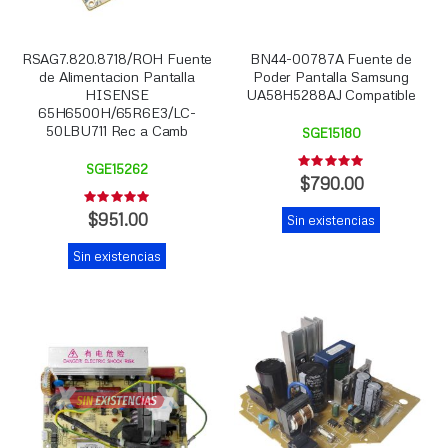
RSAG7.820.8718/ROH Fuente
BN44-00787A Fuente de
de Alimentacion Pantalla
Poder Pantalla Samsung
HISENSE
UA58H5288AJ Compatible
65H6500H/65R6E3/LC-
50LBU711 Rec a Camb
SGE15180
Rating:
SGE15262
0%
$790.00
Rating:
0%
$951.00
Sin existencias
Sin existencias