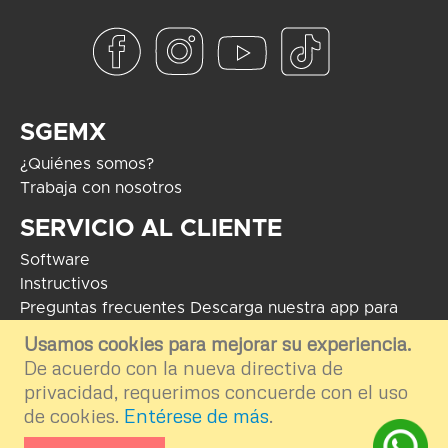
SGEMX
¿Quiénes somos?
Trabaja con nosotros
SERVICIO AL CLIENTE
Software
Instructivos
Preguntas frecuentes
Descarga nuestra app para
Android
Usamos cookies para mejorar su experiencia.
De acuerdo con la nueva directiva de
COPYRIGHT 2024 - Soluciones Globales en Electrónica. El uso de
marcas mostradas tiene como fin informar e ilustrar el contenido de la
privacidad, requerimos concuerde con el uso
plataforma por ende nos deslindamos del uso externo e inapropiado.
de cookies.
Entérese de más
.
Desarrollo por
TGA Software