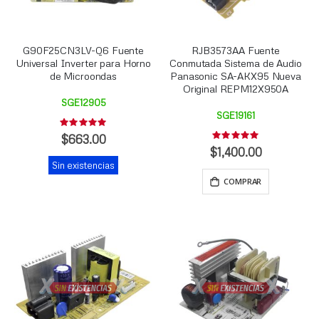
G90F25CN3LV-Q6 Fuente
RJB3573AA Fuente
Universal Inverter para Horno
Conmutada Sistema de Audio
de Microondas
Panasonic SA-AKX95 Nueva
Original REPM12X950A
SGE12905
SGE19161
Rating:
0%
$663.00
Rating:
0%
$1,400.00
Sin existencias
COMPRAR