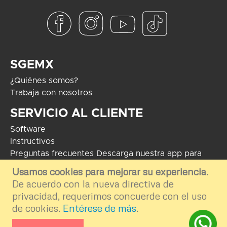
SGEMX
¿Quiénes somos?
Trabaja con nosotros
SERVICIO AL CLIENTE
Software
Instructivos
Preguntas frecuentes
Descarga nuestra app para
Android
Usamos cookies para mejorar su experiencia.
De acuerdo con la nueva directiva de
COPYRIGHT 2024 - Soluciones Globales en Electrónica. El uso de
marcas mostradas tiene como fin informar e ilustrar el contenido de la
privacidad, requerimos concuerde con el uso
plataforma por ende nos deslindamos del uso externo e inapropiado.
de cookies.
Entérese de más
.
Desarrollo por
TGA Software