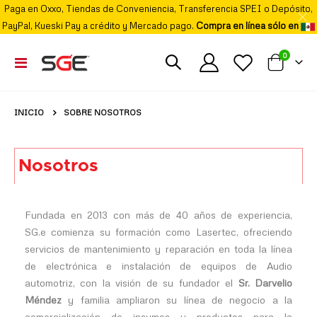
Paga en Oxxo, Tiendas de Conveniencia, Transferencia SPEI o Depósito,
PayPal, Kueski Pay a crédito y Mercado pago.
Compra en línea sólo en
elemento
0
Cambiar
Mi carrito
Nav
INICIO
SOBRE NOSOTROS
Nosotros
Fundada en 2013 con más de 40 años de experiencia,
SG.e comienza su formación como Lasertec, ofreciendo
servicios de mantenimiento y reparación en toda la línea
de electrónica e instalación de equipos de Audio
automotriz, con la visión de su fundador el
Sr. Darvelio
Méndez
y familia ampliaron su línea de negocio a la
comercialización de insumos y productos para la