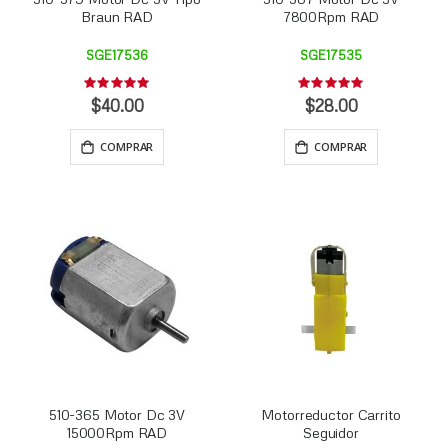
Braun RAD
7800Rpm RAD
SGE17536
SGE17535
Rating:
Rating:
0%
0%
$40.00
$28.00
COMPRAR
COMPRAR
510-365 Motor Dc 3V
Motorreductor Carrito
15000Rpm RAD
Seguidor