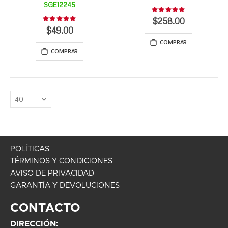
SGE12245
Rating:
0%
$258.00
Rating:
0%
$49.00
COMPRAR
COMPRAR
POLÍTICAS
TÉRMINOS Y CONDICIONES
AVISO DE PRIVACIDAD
GARANTÍA Y DEVOLUCIONES
CONTACTO
DIRECCIÓN: