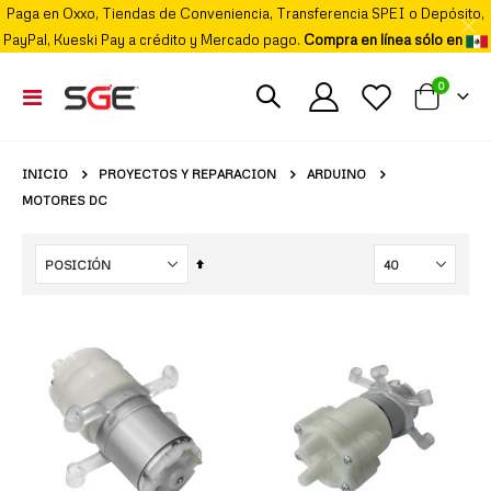
Paga en Oxxo, Tiendas de Conveniencia, Transferencia SPEI o Depósito,
PayPal, Kueski Pay a crédito y Mercado pago.
Compra en línea sólo en
elemento
0
Cambiar
Mi carrito
Nav
PROYECTOS Y REPARACION
ARDUINO
INICIO
MOTORES DC
Fijar
Órden
Descendente