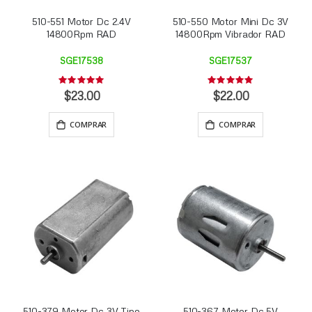
510-551 Motor Dc 2.4V
510-550 Motor Mini Dc 3V
14800Rpm RAD
14800Rpm Vibrador RAD
SGE17538
SGE17537
Rating:
Rating:
0%
0%
$23.00
$22.00
COMPRAR
COMPRAR
510-379 Motor Dc 3V Tipo
510-367 Motor Dc 5V