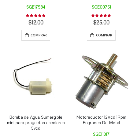
SGE17534
SGE09751
Rating:
Rating:
0%
0%
$12.00
$25.00
COMPRAR
COMPRAR
Bomba de Agua Sumergible
Motoreductor 12Vcd 1Rpm
mini para proyectos escolares
Engranes De Metal
5vcd
SGE11817