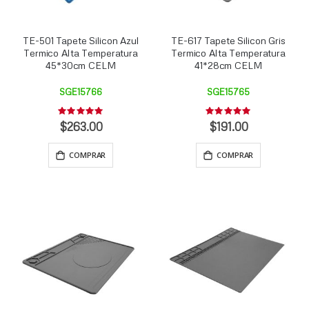
TE-501 Tapete Silicon Azul
TE-617 Tapete Silicon Gris
Termico Alta Temperatura
Termico Alta Temperatura
45*30cm CELM
41*28cm CELM
SGE15766
SGE15765
Rating:
Rating:
0%
0%
$263.00
$191.00
COMPRAR
COMPRAR