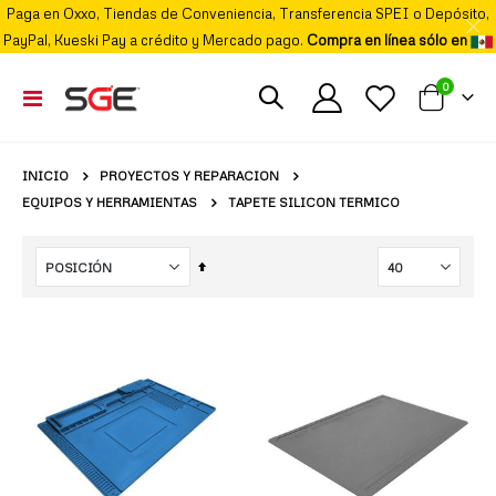
Paga en Oxxo, Tiendas de Conveniencia, Transferencia SPEI o Depósito,
PayPal, Kueski Pay a crédito y Mercado pago.
Compra en línea sólo en
elemento
0
Cambiar
Mi carrito
Nav
PROYECTOS Y REPARACION
INICIO
EQUIPOS Y HERRAMIENTAS
TAPETE SILICON TERMICO
Fijar
Órden
Descendente