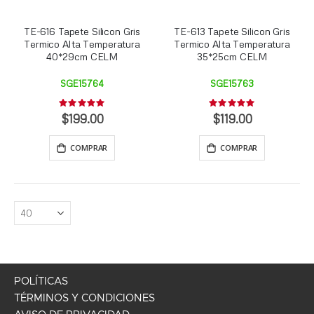
TE-616 Tapete Silicon Gris
TE-613 Tapete Silicon Gris
Termico Alta Temperatura
Termico Alta Temperatura
40*29cm CELM
35*25cm CELM
SGE15764
SGE15763
Rating:
Rating:
0%
0%
$199.00
$119.00
COMPRAR
COMPRAR
POLÍTICAS
TÉRMINOS Y CONDICIONES