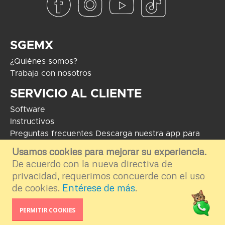
SGEMX
¿Quiénes somos?
Trabaja con nosotros
SERVICIO AL CLIENTE
Software
Instructivos
Preguntas frecuentes
Descarga nuestra app para
Android
Usamos cookies para mejorar su experiencia.
De acuerdo con la nueva directiva de
COPYRIGHT 2024 - Soluciones Globales en Electrónica. El uso de
marcas mostradas tiene como fin informar e ilustrar el contenido de la
privacidad, requerimos concuerde con el uso
plataforma por ende nos deslindamos del uso externo e inapropiado.
de cookies.
Entérese de más
.
Desarrollo por
TGA Software
PERMITIR COOKIES