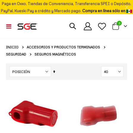
Paga en Oxxo, Tiendas de Conveniencia, Transferencia SPEI o Depósito,
PayPal, Kueski Pay a crédito y Mercado pago.
Compra en línea sólo en
elemento
0
Cambiar
Mi carrito
Nav
ACCESORIOS Y PRODUCTOS TERMINADOS
INICIO
SEGURIDAD
SEGUROS MAGNÉTICOS
Fijar
Órden
Descendente