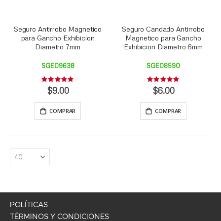
Seguro Antirrobo Magnetico
Seguro Candado Antirrobo
para Gancho Exhibicion
Magnetico para Gancho
Diametro 7mm
Exhibicion Diametro 6mm
SGE09638
SGE08590
Rating:
Rating:
0%
0%
$9.00
$6.00
COMPRAR
COMPRAR
POLÍTICAS
TÉRMINOS Y CONDICIONES