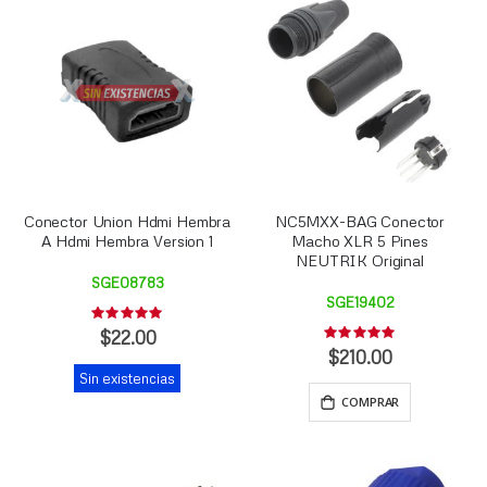
Conector Union Hdmi Hembra
NC5MXX-BAG Conector
A Hdmi Hembra Version 1
Macho XLR 5 Pines
NEUTRIK Original
SGE08783
SGE19402
Rating:
0%
$22.00
Rating:
0%
$210.00
Sin existencias
COMPRAR