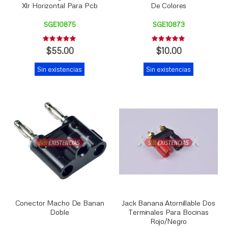
Xlr Horizontal Para Pcb
De Colores
SGE10875
SGE10873
Rating:
Rating:
0%
0%
$55.00
$10.00
Sin existencias
Sin existencias
Conector Macho De Banan
Jack Banana Atornillable Dos
Doble
Terminales Para Bocinas
Rojo/Negro