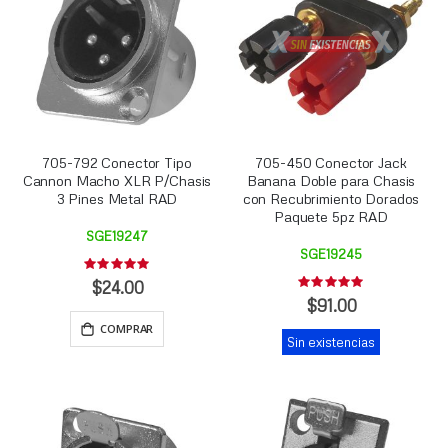
705-792 Conector Tipo
705-450 Conector Jack
Cannon Macho XLR P/Chasis
Banana Doble para Chasis
3 Pines Metal RAD
con Recubrimiento Dorados
Paquete 5pz RAD
SGE19247
SGE19245
Rating:
0%
$24.00
Rating:
0%
$91.00
COMPRAR
Sin existencias