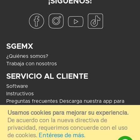
¡SÍGUENOS!
SGEMX
¿Quiénes somos?
Trabaja con nosotros
SERVICIO AL CLIENTE
Software
Instructivos
Preguntas frecuentes
Descarga nuestra app para
Android
Usamos cookies para mejorar su experiencia.
De acuerdo con la nueva directiva de
COPYRIGHT 2024 - Soluciones Globales en Electrónica. El uso de
marcas mostradas tiene como fin informar e ilustrar el contenido de la
privacidad, requerimos concuerde con el uso
plataforma por ende nos deslindamos del uso externo e inapropiado.
de cookies.
Entérese de más
.