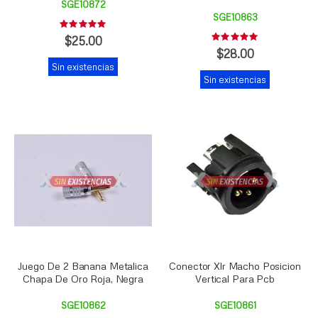
SGE10872
SGE10863
Rating:
0%
$25.00
Rating:
0%
$28.00
Sin existencias
Sin existencias
Juego De 2 Banana Metalica
Conector Xlr Macho Posicion
Chapa De Oro Roja, Negra
Vertical Para Pcb
SGE10862
SGE10861