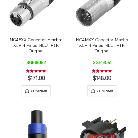
NC4FXX Conector Hembra
NC4MXX Conector Macho
XLR 4 Pines NEUTRIK
XLR 4 Pines NEUTRIK
Original
Original
SGE19052
SGE19051
Rating:
Rating:
0%
0%
$171.00
$148.00
COMPRAR
COMPRAR