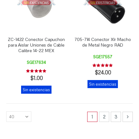
ZC-1422 Conector Capuchon
705-714 Conector Xlr Macho
para Aislar Uniones de Cable
de Metal Negro RAD
Calibre 14-22 MEX
SGE17557
SGE17634
Rating:
0%
$24.00
Rating:
0%
$1.00
Sin existencias
Sin existencias
Página
Está viendo la página
Página
Página
Pági
Sigui
1
2
3