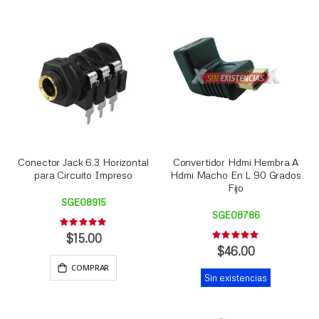
Conector Jack 6.3 Horizontal
Convertidor Hdmi Hembra A
para Circuito Impreso
Hdmi Macho En L 90 Grados
Fijo
SGE08915
SGE08786
Rating:
0%
$15.00
Rating:
0%
$46.00
COMPRAR
Sin existencias