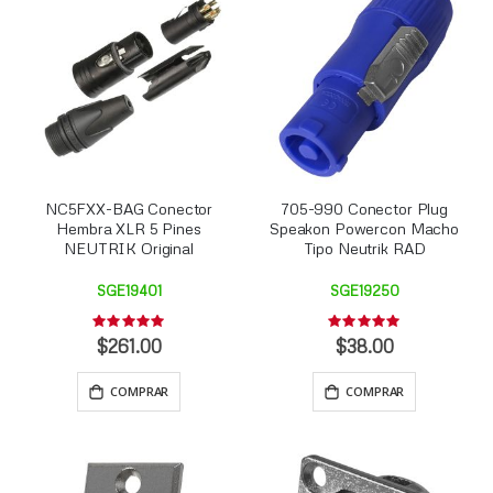
NC5FXX-BAG Conector
705-990 Conector Plug
Hembra XLR 5 Pines
Speakon Powercon Macho
NEUTRIK Original
Tipo Neutrik RAD
SGE19401
SGE19250
Rating:
Rating:
0%
0%
$261.00
$38.00
COMPRAR
COMPRAR