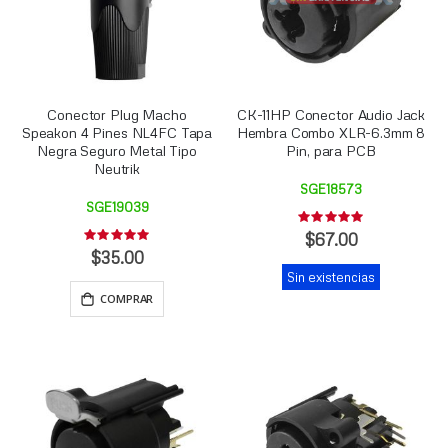
Conector Plug Macho
CK-11HP Conector Audio Jack
Speakon 4 Pines NL4FC Tapa
Hembra Combo XLR-6.3mm 8
Negra Seguro Metal Tipo
Pin, para PCB
Neutrik
SGE18573
SGE19039
Rating:
0%
$67.00
Rating:
0%
$35.00
Sin existencias
COMPRAR