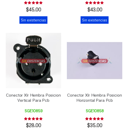
Rating:
Rating:
0%
0%
$45.00
$43.00
Sin existencias
Sin existencias
Conector Xlr Hembra Posicion
Conector Xlr Hembra Posicion
Vertical Para Pcb
Horizontal Para Pcb
SGE10859
SGE10858
Rating:
Rating:
0%
0%
$28.00
$35.00