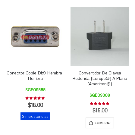
Conector Cople Db9 Hembra-
Convertidor De Clavija
Hembra
Redonda (Europe@) A Plana
(American@)
SGE09888
SGE09309
Rating:
0%
$18.00
Rating:
0%
$15.00
Sin existencias
COMPRAR