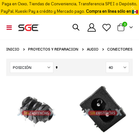
Paga en Oxxo, Tiendas de Conveniencia, Transferencia SPEI o Depósito,
PayPal, Kueski Pay a crédito y Mercado pago.
Compra en línea sólo en
elemento
0
Cambiar
Mi carrito
Nav
PROYECTOS Y REPARACION
AUDIO
INICIO
CONECTORES
Fijar
Órden
Descendente