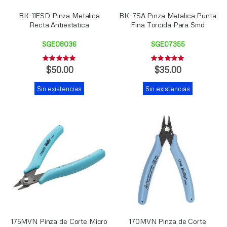
BK-11ESD Pinza Metalica
BK-7SA Pinza Metalica Punta
Recta Antiestatica
Fina Torcida Para Smd
SGE08036
SGE07355
Rating:
Rating:
0%
0%
$50.00
$35.00
Sin existencias
Sin existencias
175MVN Pinza de Corte Micro
170MVN Pinza de Corte