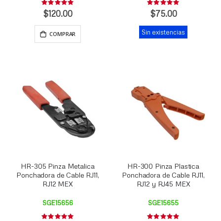
Rating:
Rating:
0%
0%
$120.00
$75.00
Sin existencias
COMPRAR
HR-305 Pinza Metalica
HR-300 Pinza Plastica
Ponchadora de Cable RJ11,
Ponchadora de Cable RJ11,
RJ12 MEX
RJ12 y RJ45 MEX
SGE15656
SGE15655
Rating:
Rating: