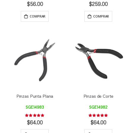
0%
0%
$56.00
$259.00
COMPRAR
COMPRAR
Pinzas Punta Plana
Pinzas de Corte
SGE14983
SGE14982
Rating:
Rating:
0%
0%
$64.00
$64.00