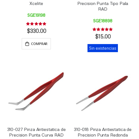
Xcelite
Precision Punta Tipo Pala
RAD
SGE19198
SGE18898
Rating:
0%
$330.00
Rating:
0%
$15.00
COMPRAR
Sin existencias
310-027 Pinza Antiestatica de
310-018 Pinza Antiestatica de
Precision Punta Curva RAD
Precision Punta Redonda