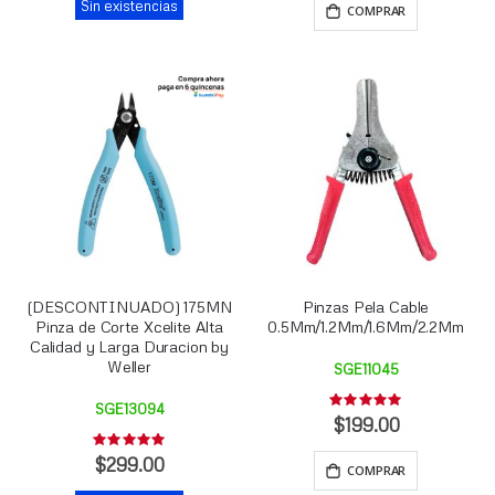
Sin existencias
COMPRAR
(DESCONTINUADO) 175MN
Pinzas Pela Cable
Pinza de Corte Xcelite Alta
0.5Mm/1.2Mm/1.6Mm/2.2Mm
Calidad y Larga Duracion by
Weller
SGE11045
Rating:
SGE13094
0%
$199.00
Rating:
0%
$299.00
COMPRAR