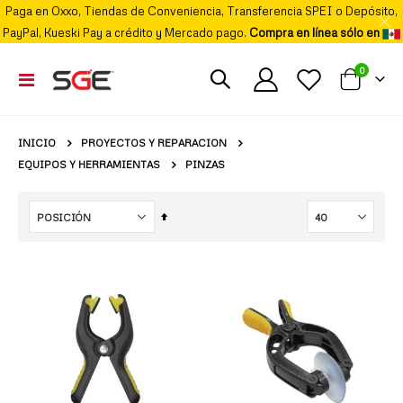
Paga en Oxxo, Tiendas de Conveniencia, Transferencia SPEI o Depósito,
PayPal, Kueski Pay a crédito y Mercado pago.
Compra en línea sólo en
elemento
0
Cambiar
Mi carrito
Nav
PROYECTOS Y REPARACION
INICIO
EQUIPOS Y HERRAMIENTAS
PINZAS
Fijar
Órden
Descendente