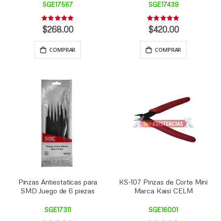
SGE17567
SGE17439
Rating:
Rating:
0%
0%
$268.00
$420.00
COMPRAR
COMPRAR
Pinzas Antiestaticas para
KS-107 Pinzas de Corte Mini
SMD Juego de 6 piezas
Marca Kaisi CELM
SGE17311
SGE16001