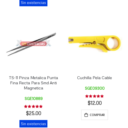
Sin existencias
TS-11 Pinza Metalica Punta
Cuchilla Pela Cable
Fina Recta Para Smd Anti
Magnetica
SGE09300
Rating:
SGE10889
0%
$12.00
Rating:
0%
$25.00
COMPRAR
Sin existencias