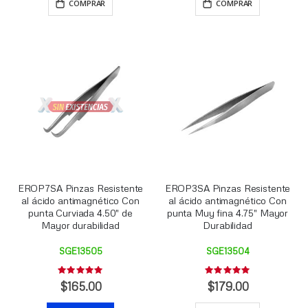
COMPRAR
COMPRAR
EROP7SA Pinzas Resistente
EROP3SA Pinzas Resistente
al ácido antimagnético Con
al ácido antimagnético Con
punta Curviada 4.50" de
punta Muy fina 4.75" Mayor
Mayor durabilidad
Durabilidad
SGE13505
SGE13504
Rating:
Rating:
0%
0%
$165.00
$179.00