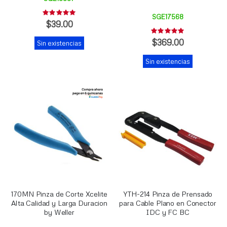
Rating:
SGE17568
0%
$39.00
Rating:
0%
$369.00
Sin existencias
Sin existencias
170MN Pinza de Corte Xcelite
YTH-214 Pinza de Prensado
Alta Calidad y Larga Duracion
para Cable Plano en Conector
by Weller
IDC y FC BC