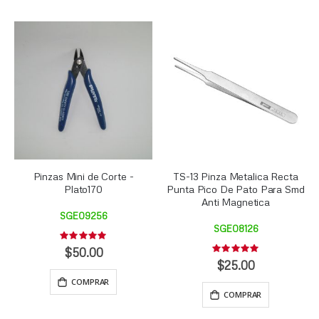
Pinzas Mini de Corte -
TS-13 Pinza Metalica Recta
Plato170
Punta Pico De Pato Para Smd
Anti Magnetica
SGE09256
SGE08126
Rating:
0%
$50.00
Rating:
0%
$25.00
COMPRAR
COMPRAR