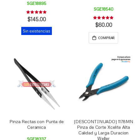
SGE18895
SGE18540
Rating:
0%
$145.00
Rating:
0%
$60.00
Sin existencias
COMPRAR
Pinza Rectas con Punta de
(DESCONTINUADO) 1178MN
Ceramica
Pinza de Corte Xcelite Alta
Calidad y Larga Duracion
Weller
SGE18337