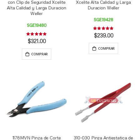
con Clip de Seguridad Xcelite
Xcelite Alta Calidad y Larga
Alta Calidad y Larga Duracion
Duracion Weller
Weller
SGE19428
SGE19480
Rating:
0%
$239.00
Rating:
0%
$321.00
COMPRAR
COMPRAR
1178MVN Pinza de Corte
310-030 Pinza Antiestatica de