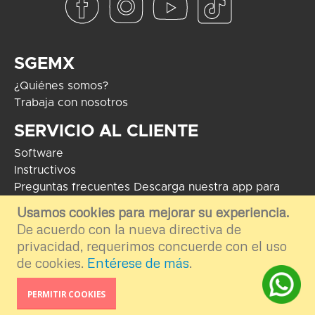
SGEMX
¿Quiénes somos?
Trabaja con nosotros
SERVICIO AL CLIENTE
Software
Instructivos
Preguntas frecuentes
Descarga nuestra app para
Android
Usamos cookies para mejorar su experiencia.
De acuerdo con la nueva directiva de
COPYRIGHT 2024 - Soluciones Globales en Electrónica. El uso de
marcas mostradas tiene como fin informar e ilustrar el contenido de la
privacidad, requerimos concuerde con el uso
plataforma por ende nos deslindamos del uso externo e inapropiado.
de cookies.
Entérese de más
.
Desarrollo por
TGA Software
PERMITIR COOKIES