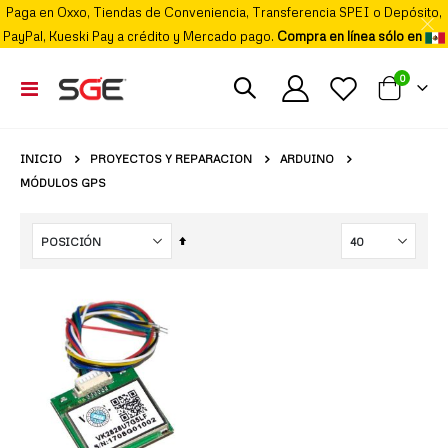
Paga en Oxxo, Tiendas de Conveniencia, Transferencia SPEI o Depósito,
PayPal, Kueski Pay a crédito y Mercado pago.
Compra en línea sólo en
elemento
0
Cambiar
Mi carrito
Nav
PROYECTOS Y REPARACION
ARDUINO
INICIO
MÓDULOS GPS
Fijar
Órden
Descendente