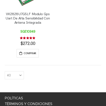
VK2828U7G5LF Modulo Gps
Uart De Alta Sensibilidad Con
Antena Integrada
SGE10949
Rating:
0%
$272.00
COMPRAR
POLÍTICAS
TÉRMINOS Y CONDICIONES