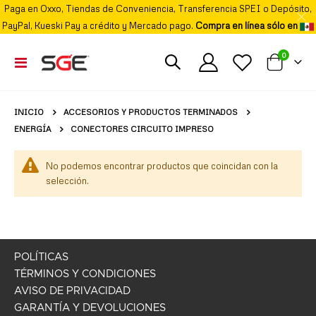
Paga en Oxxo, Tiendas de Conveniencia, Transferencia SPEI o Depósito,
PayPal, Kueski Pay a crédito y Mercado pago.
Compra en línea sólo en
elemento
0
Cambiar
Mi carrito
Nav
ACCESORIOS Y PRODUCTOS TERMINADOS
INICIO
ENERGÍA
CONECTORES CIRCUITO IMPRESO
No podemos encontrar productos que coincidan con la
selección.
POLÍTICAS
TÉRMINOS Y CONDICIONES
AVISO DE PRIVACIDAD
GARANTÍA Y DEVOLUCIONES