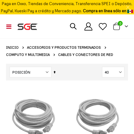
Paga en Oxxo, Tiendas de Conveniencia, Transferencia SPEI o Depósito,
PayPal, Kueski Pay a crédito y Mercado pago.
Compra en línea sólo en
elemento
0
Cambiar
Mi carrito
Nav
ACCESORIOS Y PRODUCTOS TERMINADOS
INICIO
COMPUTO Y MULTIMEDIA
CABLES Y CONECTORES DE RED
Fijar
Órden
Descendente