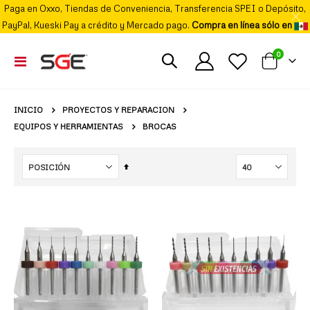
Paga en Oxxo, Tiendas de Conveniencia, Transferencia SPEI o Depósito,
PayPal, Kueski Pay a crédito y Mercado pago.
Compra en línea sólo en
elemento
0
Cambiar
Mi carrito
Nav
PROYECTOS Y REPARACION
INICIO
EQUIPOS Y HERRAMIENTAS
BROCAS
Fijar
Órden
Descendente