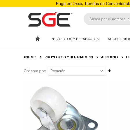
Paga en Oxxo, Tiendas de Conveniencia
PROYECTOS Y REPARACION
ACCESORIO
INICIO
PROYECTOS Y REPARACION
ARDUINO
L
Fijar
Ordenar por
Órden
Descenden