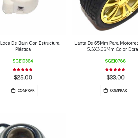
Loca De Balin Con Estructura
Llanta De 65Mm Para Motorre
Plástica
5.3X3.66Mm Color Dor
SGE10364
SGE10786
Rating:
Rating:
0%
0%
$25.00
$33.00
COMPRAR
COMPRAR