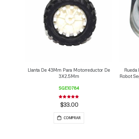
Llanta De 43Mm Para Motorreductor De
Rueda 
3X2.5Mm
Robot Se
SGE10784
Rating:
0%
$33.00
COMPRAR