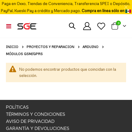
Paga en Oxxo, Tiendas de Conveniencia, Transferencia SPEI o Depósito,
PayPal, Kueski Pay a crédito y Mercado pago.
Compra en línea sólo en
elemento
0
Cambiar
Mi carrito
Nav
PROYECTOS Y REPARACION
ARDUINO
INICIO
MÓDULOS GSM/GPRS
No podemos encontrar productos que coincidan con la
selección.
POLÍTICAS
TÉRMINOS Y CONDICIONES
AVISO DE PRIVACIDAD
GARANTÍA Y DEVOLUCIONES