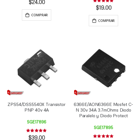
0%
$24.00
Rating:
0%
$19.00
COMPRAR
COMPRAR
ZPS54/DSS5540X Transistor
6366E/AON6366E Mosfet C-
PNP 40v 4A
N 30v 34A 3.7mOhms Diodo
Paralelo y Diodo Protect
SGE17896
SGE17895
Rating:
0%
$39.00
Rating: