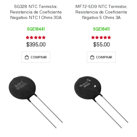
SG328 NTC Termistor,
MF72-5D9 NTC Termistor,
Resistencia de Coeficiente
Resistencia de Coeficiente
Negativo NTC 1 Ohms 30A
Nrgativo 5 Ohms 3A
SGE18441
SGE18411
Rating:
Rating:
0%
0%
$395.00
$55.00
COMPRAR
COMPRAR