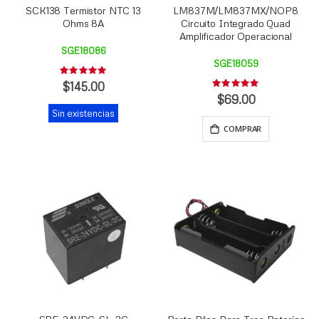
SCK138 Termistor NTC 13
LM837M/LM837MX/NOP8
Ohms 8A
Circuito Integrado Quad
Amplificador Operacional
SGE18086
SGE18059
Rating:
0%
$145.00
Rating:
0%
$69.00
Sin existencias
COMPRAR