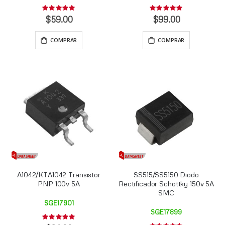
Rating:
Rating:
0%
0%
$59.00
$99.00
COMPRAR
COMPRAR
A1042/KTA1042 Transistor
SS515/SS5150 Diodo
PNP 100v 5A
Rectificador Schottky 150v 5A
SMC
SGE17901
SGE17899
Rating: