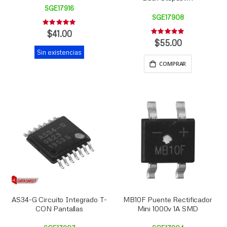
SGE17916
SGE17908
Rating:
0%
$41.00
Rating:
0%
$55.00
Sin existencias
COMPRAR
AS34-G Circuito Integrado T-
MB10F Puente Rectificador
CON Pantallas
Mini 1000v 1A SMD