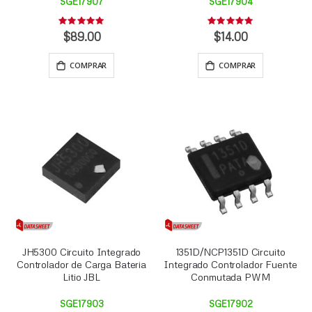
SGE17907
SGE17904
Rating:
Rating:
0%
0%
$89.00
$14.00
COMPRAR
COMPRAR
JH5300 Circuito Integrado
1351D/NCP1351D Circuito
Controlador de Carga Bateria
Integrado Controlador Fuente
Litio JBL
Conmutada PWM
SGE17903
SGE17902