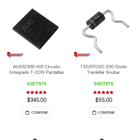
AUO12309-K01 Circuito
T3D/ST03D-200 Diodo
Integrado T-CON Pantallas
Trankiller Snuber
SGE17879
SGE17878
Rating:
Rating:
0%
0%
$345.00
$55.00
COMPRAR
COMPRAR