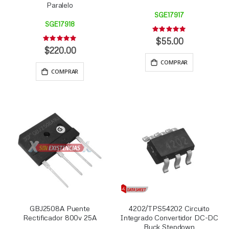
Paralelo
SGE17917
SGE17918
Rating:
0%
$55.00
Rating:
0%
$220.00
COMPRAR
COMPRAR
GBJ2508A Puente
4202/TPS54202 Circuito
Rectificador 800v 25A
Integrado Convertidor DC-DC
Buck Stepdown