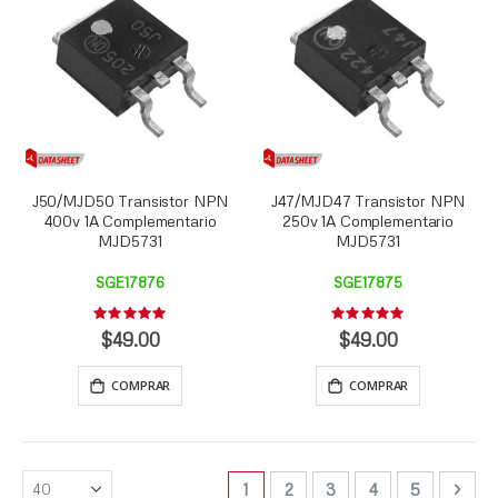
J50/MJD50 Transistor NPN
J47/MJD47 Transistor NPN
400v 1A Complementario
250v 1A Complementario
MJD5731
MJD5731
SGE17876
SGE17875
Rating:
Rating:
0%
0%
$49.00
$49.00
COMPRAR
COMPRAR
Página
Está viendo la página
Página
Página
Página
Página
Pági
Sigui
1
2
3
4
5