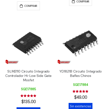
COMPRAR
COMPRAR
SLM2110 Circuito Integrado
YD1821B Circuito Integrado
Controlador Hi-Low Side Gate
Bafles Chinos
Mosfet
SGE17884
SGE17885
Rating:
0%
$49.00
Rating:
0%
$135.00
Sin existencias