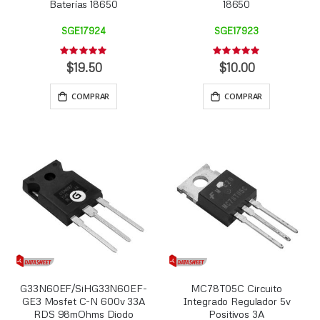
Baterías 18650
18650
SGE17924
SGE17923
Rating:
Rating:
0%
0%
$19.50
$10.00
COMPRAR
COMPRAR
G33N60EF/SiHG33N60EF-
MC78T05C Circuito
GE3 Mosfet C-N 600v 33A
Integrado Regulador 5v
RDS 98mOhms Diodo
Positivos 3A