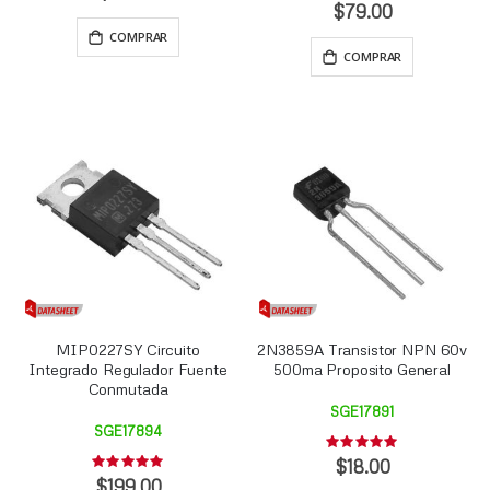
0%
$79.00
COMPRAR
COMPRAR
MIP0227SY Circuito
2N3859A Transistor NPN 60v
Integrado Regulador Fuente
500ma Proposito General
Conmutada
SGE17891
SGE17894
Rating:
0%
$18.00
Rating:
0%
$199.00