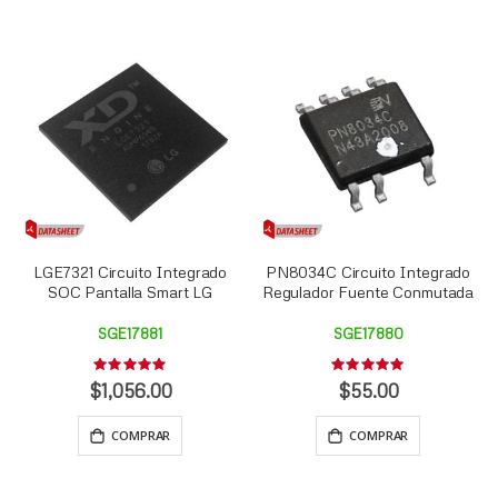
LGE7321 Circuito Integrado
PN8034C Circuito Integrado
SOC Pantalla Smart LG
Regulador Fuente Conmutada
SGE17881
SGE17880
Rating:
Rating:
0%
0%
$1,056.00
$55.00
COMPRAR
COMPRAR