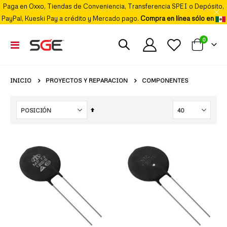
Paga en Oxxo, Tiendas de Conveniencia, Transferencia SPEI o Depósito,
PayPal, Kueski Pay a crédito y Mercado pago.
Compra en línea sólo en
elemento
0
Cambiar
Mi carrito
Nav
PROYECTOS Y REPARACION
INICIO
COMPONENTES
Fijar
Órden
Descendente