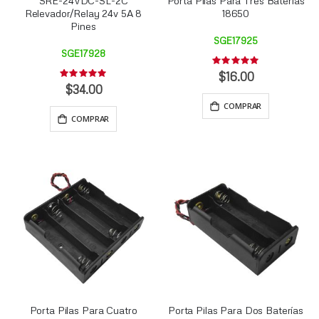
SRE-24VDC-SL-2C
Porta Pilas Para Tres Baterías
Relevador/Relay 24v 5A 8
18650
Pines
SGE17925
SGE17928
Rating:
0%
$16.00
Rating:
0%
$34.00
COMPRAR
COMPRAR
Porta Pilas Para Cuatro
Porta Pilas Para Dos Baterías