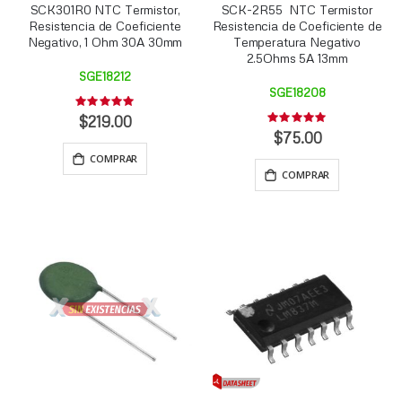
SCK301R0 NTC Termistor,
SCK-2R55 NTC Termistor
Resistencia de Coeficiente
Resistencia de Coeficiente de
Negativo, 1 Ohm 30A 30mm
Temperatura Negativo
2.5Ohms 5A 13mm
SGE18212
SGE18208
Rating:
0%
$219.00
Rating:
0%
$75.00
COMPRAR
COMPRAR