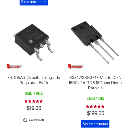
Sin existencias
78D05AG Circuito Integrado
K3747/2SK3747 Mosfet C-N
Regulador 5v 1A
1500v 2A RDS 13Ohms Diodo
Paralelo
SGE17882
SGE17883
Rating:
0%
$19.00
Rating:
0%
$199.00
COMPRAR
Sin existencias