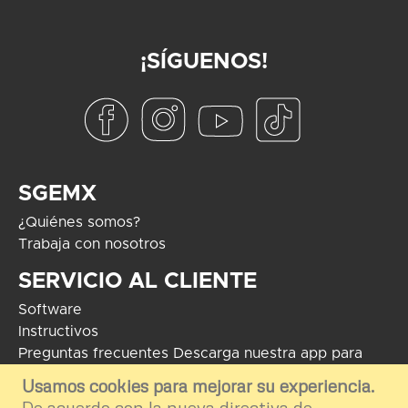
¡SÍGUENOS!
SGEMX
¿Quiénes somos?
Trabaja con nosotros
SERVICIO AL CLIENTE
Software
Instructivos
Preguntas frecuentes
Descarga nuestra app para
Android
Usamos cookies para mejorar su experiencia.
De acuerdo con la nueva directiva de
COPYRIGHT 2024 - Soluciones Globales en Electrónica. El uso de