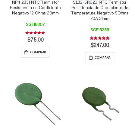
NP4 2331 NTC Termistor
SL32-5R020 NTC Termistor
Resistencia de Coeficiente
Resistencia de Coeficiente de
Negativo 12 Ohms 20mm
Temperatura Negativo 5Ohms
20A 31mm
SGE18307
SGE18289
Rating:
0%
$75.00
Rating:
0%
$247.00
COMPRAR
COMPRAR