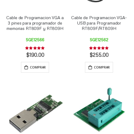
Cable de Programacion VGA a
Cable de Programacion VGA-
3 pines para programador de
USB para Programador
memorias RT809F y RT809H
RT809F/RT809H
SGE12566
SGE12562
Rating:
Rating:
0%
0%
$190.00
$255.00
COMPRAR
COMPRAR