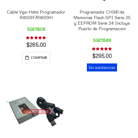
Cable Vga-Hdmi Programador
Programador CH341 de
Rt809F/Rt809H
Memorias Flash SPI Serie 25
y EEPROM Serie 24 Incluye
Puerto de Programacion
SGE11609
Rating:
SGE11589
0%
$265.00
Rating:
0%
$295.00
COMPRAR
Sin existencias