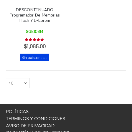
DESCONTINUADO
Programador De Memorias
Flash Y E-Eprom
SGE10614
Rating:
0%
$1,065.00
Sin existencias
POLÍTICAS
TÉRMINOS Y CONDICIONES
AVISO DE PRIVACIDAD