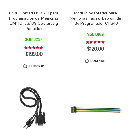
6438 Unidad USB 2.0 para
Modulo Adaptador para
Programacion de Memorias
Memorias flash y Eeprom de
EMMC 153/169 Celulares y
1.8v Programador CH340
Pantallas
SGE16189
SGE18237
Rating:
0%
$120.00
Rating:
0%
$199.00
COMPRAR
COMPRAR