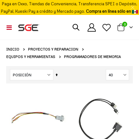
Paga en Oxxo, Tiendas de Conveniencia, Transferencia SPEI o Depósito,
PayPal, Kueski Pay a crédito y Mercado pago.
Compra en línea sólo en
elemento
0
Cambiar
Mi carrito
Nav
PROYECTOS Y REPARACION
INICIO
EQUIPOS Y HERRAMIENTAS
PROGRAMADORES DE MEMORIA
Fijar
Órden
Descendente