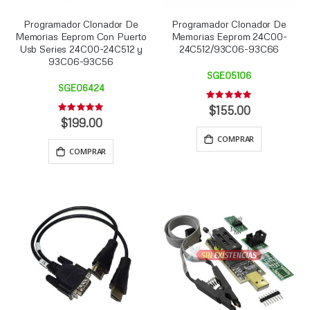
Programador Clonador De
Programador Clonador De
Memorias Eeprom Con Puerto
Memorias Eeprom 24C00-
Usb Series 24C00-24C512 y
24C512/93C06-93C66
93C06-93C56
SGE05106
SGE06424
Rating:
0%
$155.00
Rating:
0%
$199.00
COMPRAR
COMPRAR