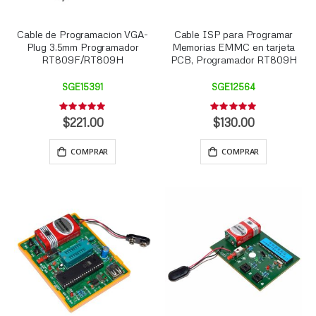
Cable de Programacion VGA-
Cable ISP para Programar
Plug 3.5mm Programador
Memorias EMMC en tarjeta
RT809F/RT809H
PCB, Programador RT809H
SGE15391
SGE12564
Rating:
Rating:
0%
0%
$221.00
$130.00
COMPRAR
COMPRAR