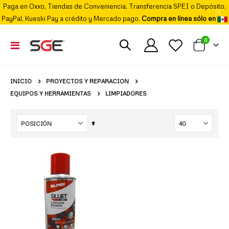
Paga en Oxxo, Tiendas de Conveniencia, Transferencia SPEI o Depósito,
PayPal, Kueski Pay a crédito y Mercado pago.
Compra en línea sólo en
elemento
0
Cambiar
Mi carrito
Nav
PROYECTOS Y REPARACION
INICIO
EQUIPOS Y HERRAMIENTAS
LIMPIADORES
Fijar
Órden
Descendente