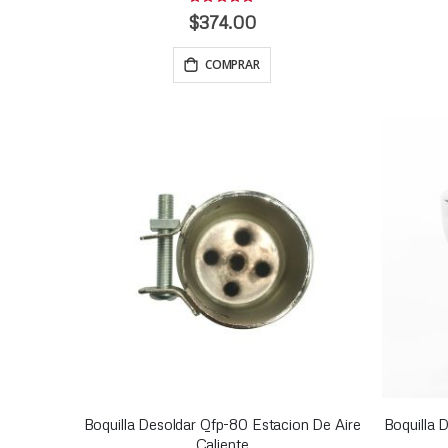
Rating:
0%
$374.00
COMPRAR
Boquilla Desoldar Qfp-80 Estacion De Aire
Boquilla 
Caliente