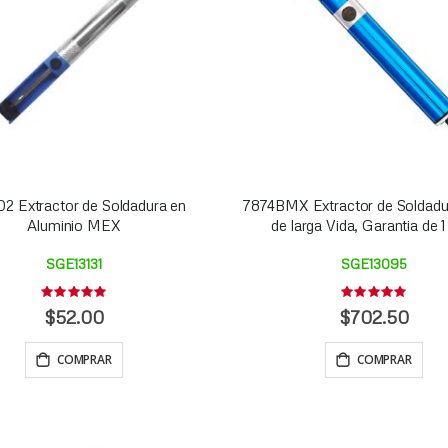
2 Extractor de Soldadura en
7874BMX Extractor de Soldadu
Aluminio MEX
de larga Vida, Garantia de 
SGE13131
SGE13095
Rating:
Rating:
0%
0%
$52.00
$702.50
COMPRAR
COMPRAR