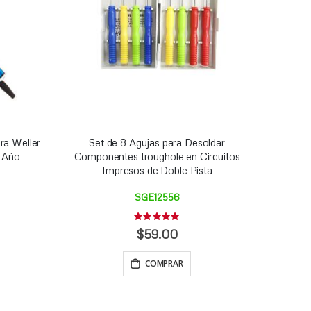
ra Weller
Set de 8 Agujas para Desoldar
1 Año
Componentes troughole en Circuitos
Impresos de Doble Pista
SGE12556
Rating:
0%
$59.00
COMPRAR