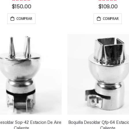
Rating:
Rating:
0%
0%
$150.00
$109.00
COMPRAR
COMPRAR
Desoldar Sop-42 Estacion De Aire
Boquilla Desoldar Qfp-64 Estaci
Caliente
Caliente