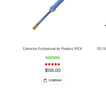
Extractor Profesional de Plastico MEX
SD-30
SGE13132
Rating:
0%
$135.00
COMPRAR