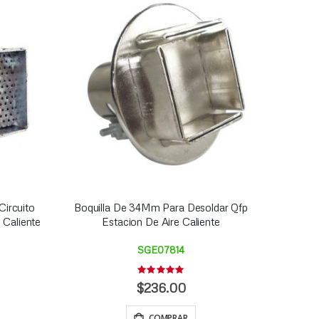
ircuito
Boquilla De 34Mm Para Desoldar Qfp
 Caliente
Estacion De Aire Caliente
SGE07814
Rating:
0%
$236.00
COMPRAR