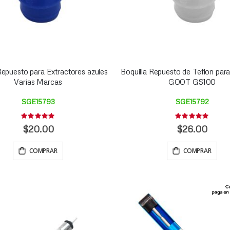
Repuesto para Extractores azules
Boquilla Repuesto de Teflon para
Varias Marcas
GOOT GS100
SGE15793
SGE15792
Rating:
Rating:
0%
0%
$20.00
$26.00
COMPRAR
COMPRAR