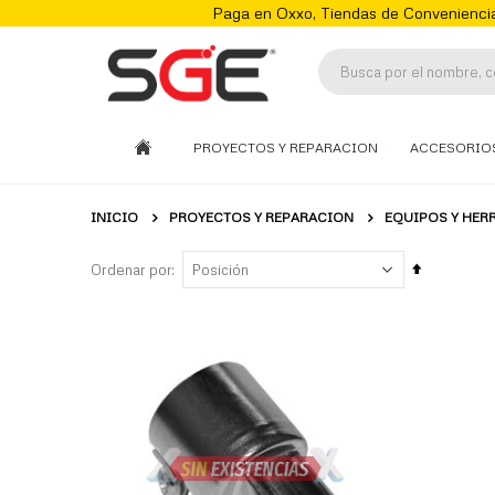
Paga en Oxxo, Tiendas de Conveniencia
PROYECTOS Y REPARACION
ACCESORIO
INICIO
PROYECTOS Y REPARACION
EQUIPOS Y HER
Fijar
Ordenar por
Órden
Descenden