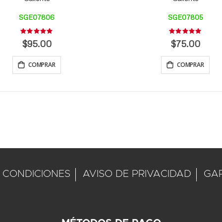
SGE07806
SGE07805
Rating:
Rating:
0%
0%
$95.00
$75.00
COMPRAR
COMPRAR
 CONDICIONES
AVISO DE PRIVACIDAD
GA