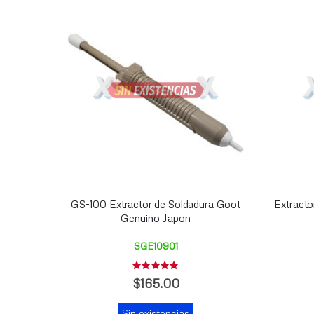
GS-100 Extractor de Soldadura Goot
Extracto
Genuino Japon
SGE10901
Rating:
0%
$165.00
Sin existencias