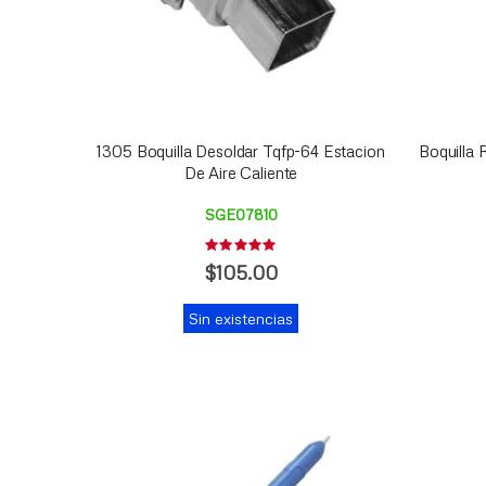
1305 Boquilla Desoldar Tqfp-64 Estacion
Boquilla 
De Aire Caliente
SGE07810
Rating:
0%
$105.00
Sin existencias