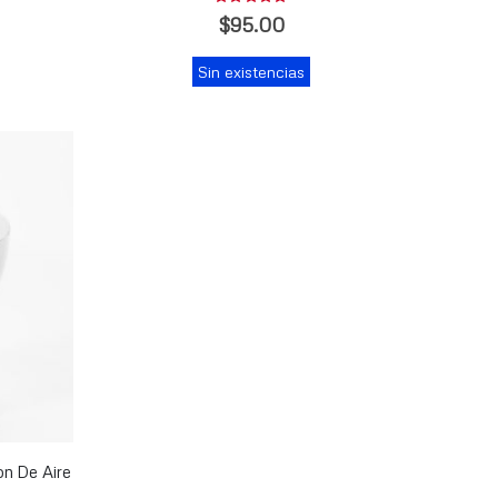
Rating:
0%
$95.00
Sin existencias
on De Aire