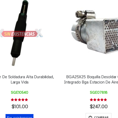
r De Soldadura Alta Durabilidad,
BGA25X25 Boquilla Desoldar C
Larga Vida
Integrado Bga Estacion De Aire
SGE10540
SGE07818
Rating:
Rating:
0%
0%
$101.00
$247.00
Sin existencias
COMPRAR