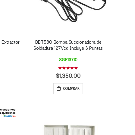
 Extractor
BBT580 Bomba Succionadora de
Soldadura 127Vcd Incluye 3 Puntas
SGE13710
Rating:
0%
$1,350.00
COMPRAR