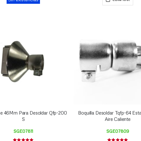
 De 46Mm Para Desoldar Qfp-200
Boquilla Desoldar Tqfp-64 Est
S
Aire Caliente
SGE07811
SGE07809