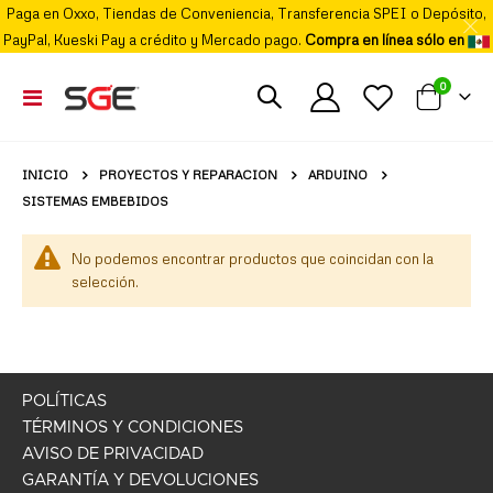
Paga en Oxxo, Tiendas de Conveniencia, Transferencia SPEI o Depósito,
PayPal, Kueski Pay a crédito y Mercado pago.
Compra en línea sólo en
elemento
0
Cambiar
Mi carrito
Nav
PROYECTOS Y REPARACION
ARDUINO
INICIO
SISTEMAS EMBEBIDOS
No podemos encontrar productos que coincidan con la
selección.
POLÍTICAS
TÉRMINOS Y CONDICIONES
AVISO DE PRIVACIDAD
GARANTÍA Y DEVOLUCIONES