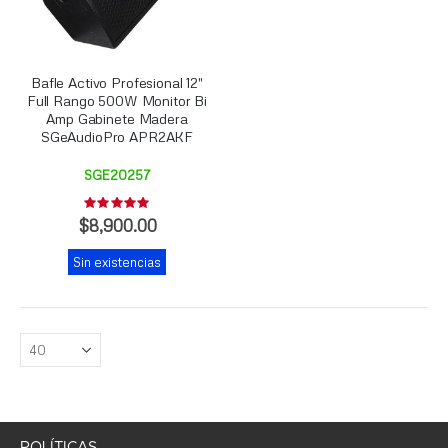
Bafle Activo Profesional 12"
Full Rango 500W Monitor Bi
Amp Gabinete Madera
SGeAudioPro APR2AKF
SGE20257
Rating:
0%
$8,900.00
Sin existencias
POLÍTICAS