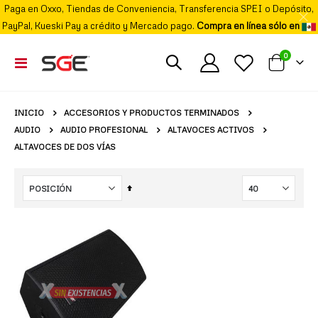
Paga en Oxxo, Tiendas de Conveniencia, Transferencia SPEI o Depósito,
PayPal, Kueski Pay a crédito y Mercado pago.
Compra en línea sólo en
elemento
0
Cambiar
Mi carrito
Nav
ACCESORIOS Y PRODUCTOS TERMINADOS
INICIO
AUDIO
AUDIO PROFESIONAL
ALTAVOCES ACTIVOS
ALTAVOCES DE DOS VÍAS
Fijar
Órden
Descendente