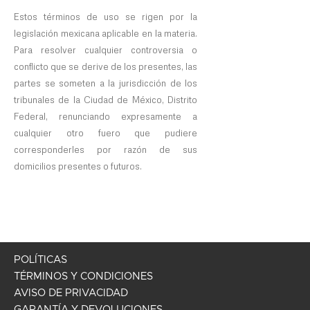
Estos términos de uso se rigen por la
legislación mexicana aplicable en la materia.
Para resolver cualquier controversia o
conflicto que se derive de los presentes, las
partes se someten a la jurisdicción de los
tribunales de la Ciudad de México, Distrito
Federal, renunciando expresamente a
cualquier otro fuero que pudiere
corresponderles por razón de sus
domicilios presentes o futuros.
POLÍTICAS
TÉRMINOS Y CONDICIONES
AVISO DE PRIVACIDAD
GARANTÍA Y DEVOLUCIONES