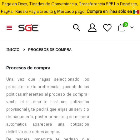
Paga en Oxxo, Tiendas de Conveniencia, Transferencia SPEI o Depósito,
PayPal, Kueski Pay a crédito y Mercado pago.
Compra en línea sólo en
elemento
0
Cambiar
Mi carrito
Nav
INICIO
PROCESOS DE COMPRA
Procesos de compra
Una vez que hayas seleccionado los
productos de tu preferencia, y aceptado las
políticas inherentes al proceso de compra-
venta, el sistema te hará una cotización
provisional y te pedirá que elijas un servicio
de paquetería, posteriormente y de manera
automática aparecerá una cotización
definitiva que debes aceptar.
De manera inmediata te pedirán que