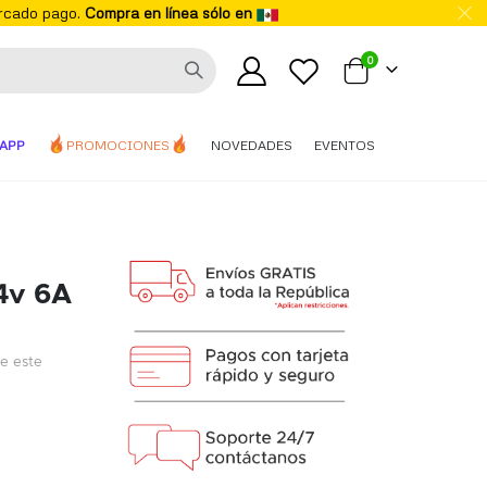
ercado pago.
Compra en línea sólo en
elementos
0
Mi carrito
APP
PROMOCIONES
NOVEDADES
EVENTOS
4v 6A
de este