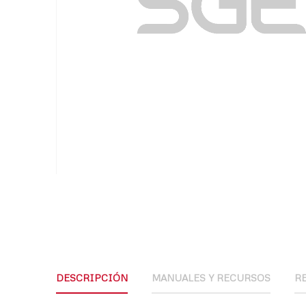
Skip
to
the
beginning
of
the
DESCRIPCIÓN
MANUALES Y RECURSOS
R
images
gallery