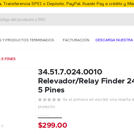
, Transferencia SPEI o Depósito, PayPal, Kueski Pay a crédito y M
S Y PRODUCTOS TERMINADOS
FACTURACIÓN
DESCARGA NUESTRA 
A 5 PINES
34.51.7.024.0010
Relevador/Relay Finder 2
5 Pines
Se el primero en escribir una reseña 
producto
$299.00