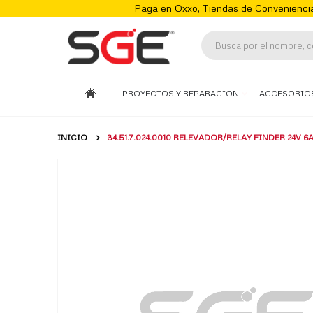
Paga en Oxxo, Tiendas de Conveniencia
PROYECTOS Y REPARACION
ACCESORIO
INICIO
34.51.7.024.0010 RELEVADOR/RELAY FINDER 24V 6
Skip
to
the
end
of
the
images
gallery