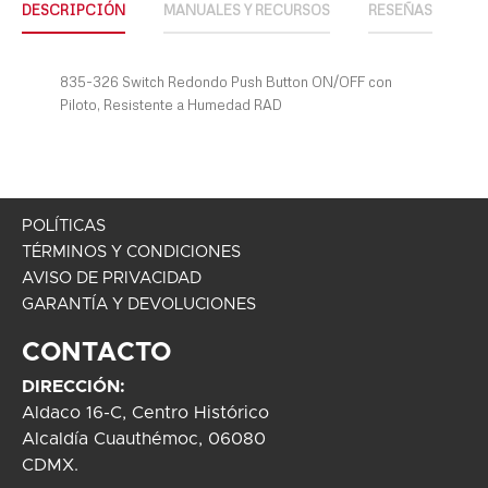
DESCRIPCIÓN
MANUALES Y RECURSOS
RESEÑAS
835-326 Switch Redondo Push Button ON/OFF con
Piloto, Resistente a Humedad RAD
POLÍTICAS
TÉRMINOS Y CONDICIONES
AVISO DE PRIVACIDAD
GARANTÍA Y DEVOLUCIONES
CONTACTO
DIRECCIÓN:
Aldaco 16-C, Centro Histórico
Alcaldía Cuauthémoc, 06080
CDMX.