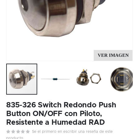
Skip
to
835-326 Switch Redondo Push
the
Button ON/OFF con Piloto,
beginning
Resistente a Humedad RAD
of
the
Se el primero en escribir una reseña de este
images
producto