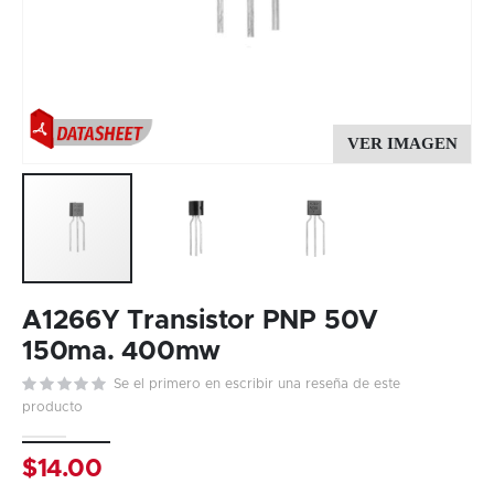
Skip
to
A1266Y Transistor PNP 50V
the
150ma. 400mw
beginning
Se el primero en escribir una reseña de este
of
producto
the
images
gallery
$14.00