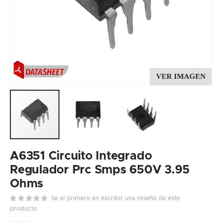
Skip
to
A6351 Circuito Integrado
the
Regulador Prc Smps 650V 3.95
beginning
Ohms
of
the
Se el primero en escribir una reseña de este
images
producto
gallery