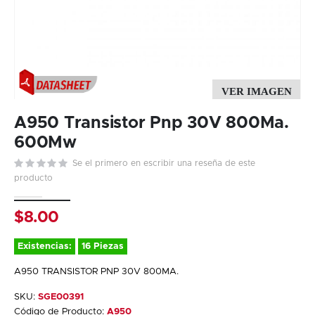
Skip
to
A950 Transistor Pnp 30V 800Ma.
the
600Mw
beginning
Se el primero en escribir una reseña de este
of
producto
the
images
gallery
$8.00
Existencias:
16 Piezas
A950 TRANSISTOR PNP 30V 800MA.
SKU:
SGE00391
Código de Producto:
A950