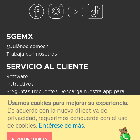
SGEMX
¿Quiénes somos?
Trabaja con nosotros
SERVICIO AL CLIENTE
Software
Instructivos
Preguntas frecuentes
Descarga nuestra app para
Android
Usamos cookies para mejorar su experiencia.
De acuerdo con la nueva directiva de
COPYRIGHT 2024 - Soluciones Globales en Electrónica. El uso de
marcas mostradas tiene como fin informar e ilustrar el contenido de la
privacidad, requerimos concuerde con el uso
plataforma por ende nos deslindamos del uso externo e inapropiado.
de cookies.
Entérese de más
.
Desarrollo por
TGA Software
PERMITIR COOKIES