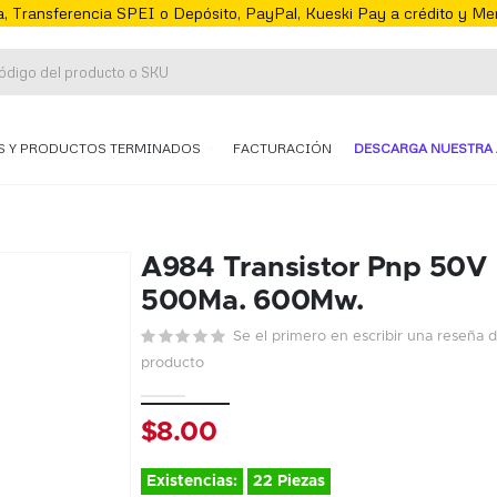
, Transferencia SPEI o Depósito, PayPal, Kueski Pay a crédito y M
S Y PRODUCTOS TERMINADOS
FACTURACIÓN
DESCARGA NUESTRA 
A984 Transistor Pnp 50V
500Ma. 600Mw.
Se el primero en escribir una reseña 
producto
$8.00
Existencias:
22 Piezas