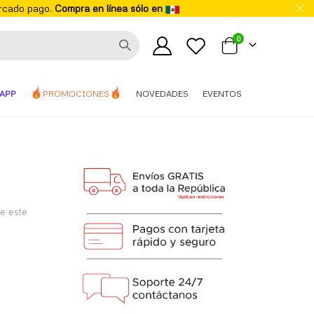
ercado pago.
Compra en línea sólo en
elementos
0
Mi carrito
APP
PROMOCIONES
NOVEDADES
EVENTOS
de este