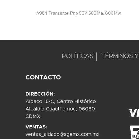
beginning
of
A984 Transistor Pnp 50V 500Ma. 600Mw.
the
images
gallery
POLÍTICAS
TÉRMINOS Y
CONTACTO
DIRECCIÓN:
Aldaco 16-C, Centro Histórico
Alcaldía Cuauthémoc, 06080
CDMX.
VENTAS:
ventas_aldaco@sgemx.com.mx