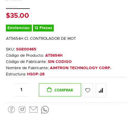
gallery
$35.00
Existencias:
12 Piezas
AT5654H CI. CONTROLADOR DE MOT
SKU:
SGE00465
Código de Producto:
AT5654H
Código de Fabricante:
SIN CODIGO
Nombre de Fabricante:
AIMTRON TECHNOLOGY CORP.
Estructura:
HSOP-28
COMPRAR