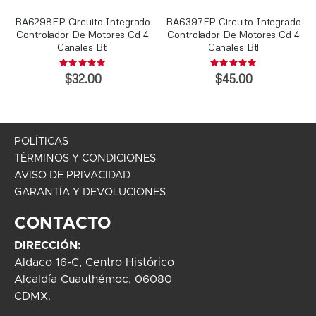
BA6298FP Circuito Integrado
BA6397FP Circuito Integrado
Controlador De Motores Cd 4
Controlador De Motores Cd 4
Canales Btl
Canales Btl
Rating:
Rating:
0%
0%
$32.00
$45.00
POLÍTICAS
TÉRMINOS Y CONDICIONES
AVISO DE PRIVACIDAD
GARANTÍA Y DEVOLUCIONES
CONTACTO
DIRECCIÓN:
Aldaco 16-C, Centro Histórico
Alcaldía Cuauthémoc, 06080
CDMX.