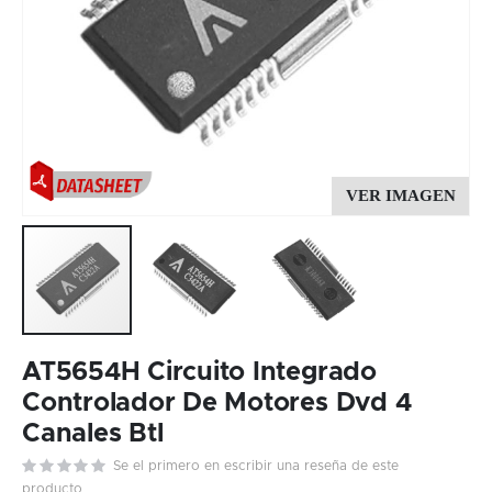
Skip
to
AT5654H Circuito Integrado
the
Controlador De Motores Dvd 4
beginning
Canales Btl
of
the
Se el primero en escribir una reseña de este
images
producto