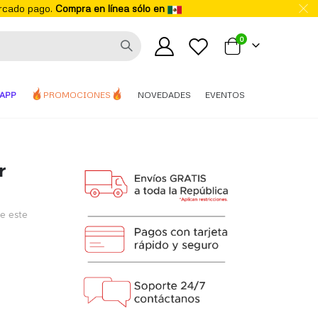
ercado pago.
Compra en línea sólo en
elementos
0
Mi carrito
APP
PROMOCIONES
NOVEDADES
EVENTOS
r
de este