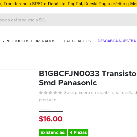
, Transferencia SPEI o Depósito, PayPal, Kueski Pay a crédito y M
S Y PRODUCTOS TERMINADOS
FACTURACIÓN
DESCARGA NUESTRA 
B1GBCFJN0033 Transisto
Smd Panasonic
Se el primero en escribir una reseña 
producto
$16.00
Existencias:
4 Piezas