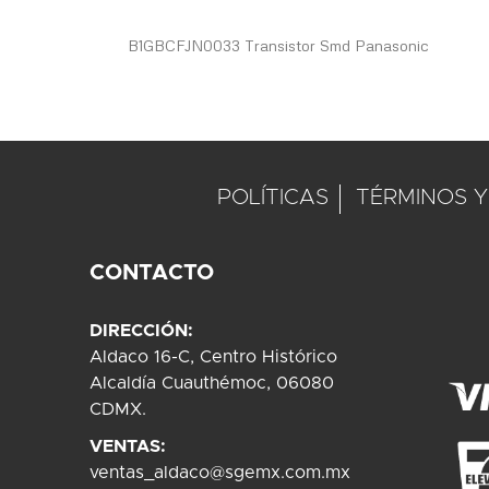
beginning
of
B1GBCFJN0033 Transistor Smd Panasonic
the
images
gallery
POLÍTICAS
TÉRMINOS Y
CONTACTO
DIRECCIÓN:
Aldaco 16-C, Centro Histórico
Alcaldía Cuauthémoc, 06080
CDMX.
VENTAS:
ventas_aldaco@sgemx.com.mx