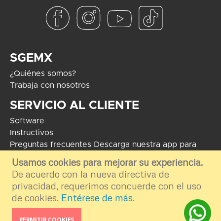
SGEMX
¿Quiénes somos?
Trabaja con nosotros
SERVICIO AL CLIENTE
Software
Instructivos
Preguntas frecuentes
Descarga nuestra app para
Android
Usamos cookies para mejorar su experiencia.
De acuerdo con la nueva directiva de
COPYRIGHT 2024 - Soluciones Globales en Electrónica. El uso de
marcas mostradas tiene como fin informar e ilustrar el contenido de la
privacidad, requerimos concuerde con el uso
plataforma por ende nos deslindamos del uso externo e inapropiado.
de cookies.
Entérese de más
.
Desarrollo por
TGA Software
PERMITIR COOKIES