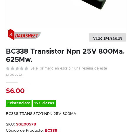
Skip
to
BC338 Transistor Npn 25V 800Ma.
the
625Mw.
beginning
Se el primero en escribir una reseña de este
of
producto
the
images
gallery
$6.00
Existencias:
157 Piezas
BC338 TRANSISTOR NPN 25V 800MA
SKU:
SGE00578
Código de Producto:
BC338