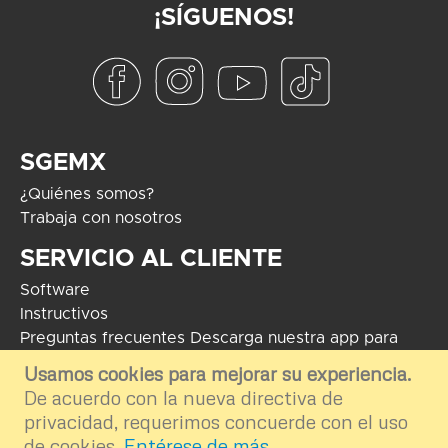
¡SÍGUENOS!
SGEMX
¿Quiénes somos?
Trabaja con nosotros
SERVICIO AL CLIENTE
Software
Instructivos
Preguntas frecuentes
Descarga nuestra app para
Android
Usamos cookies para mejorar su experiencia.
De acuerdo con la nueva directiva de
COPYRIGHT 2024 - Soluciones Globales en Electrónica. El uso de
marcas mostradas tiene como fin informar e ilustrar el contenido de la
privacidad, requerimos concuerde con el uso
plataforma por ende nos deslindamos del uso externo e inapropiado.
de cookies.
Entérese de más
.