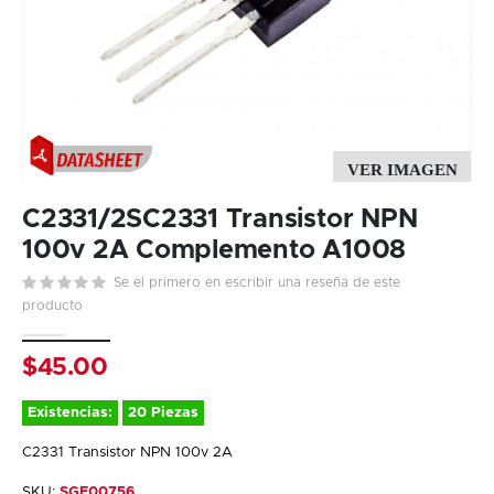
Skip
to
C2331/2SC2331 Transistor NPN
the
100v 2A Complemento A1008
beginning
Se el primero en escribir una reseña de este
of
producto
the
images
gallery
$45.00
Existencias:
20 Piezas
C2331 Transistor NPN 100v 2A
SKU:
SGE00756