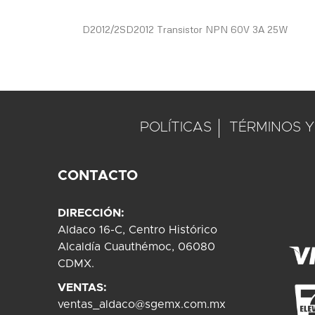
beginning
of
D2012/2SD2012 Transistor NPN 60V 3A 25W
the
images
gallery
POLÍTICAS
TÉRMINOS Y
CONTACTO
DIRECCIÓN:
Aldaco 16-C, Centro Histórico
Alcaldía Cuauthémoc, 06080
CDMX.
VENTAS:
ventas_aldaco@sgemx.com.mx