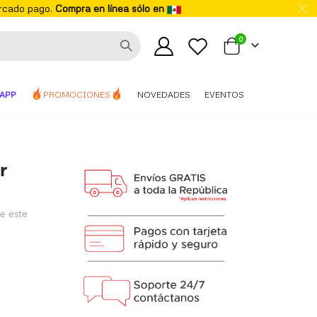
ercado pago.
Compra en línea sólo en
elementos
0
Mi carrito
APP
PROMOCIONES
NOVEDADES
EVENTOS
r
de este