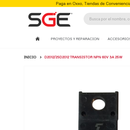
Paga en Oxxo, Tiendas de Conveniencia
PROYECTOS Y REPARACION
ACCESORIO
INICIO
D2012/2SD2012 TRANSISTOR NPN 60V 3A 25W
Skip
to
the
end
of
the
images
gallery