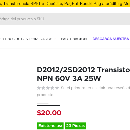
, Transferencia SPEI o Depósito, PayPal, Kueski Pay a crédito y M
S Y PRODUCTOS TERMINADOS
FACTURACIÓN
DESCARGA NUESTRA 
D2012/2SD2012 Transisto
NPN 60V 3A 25W
Se el primero en escribir una reseña 
producto
$20.00
Existencias:
23 Piezas