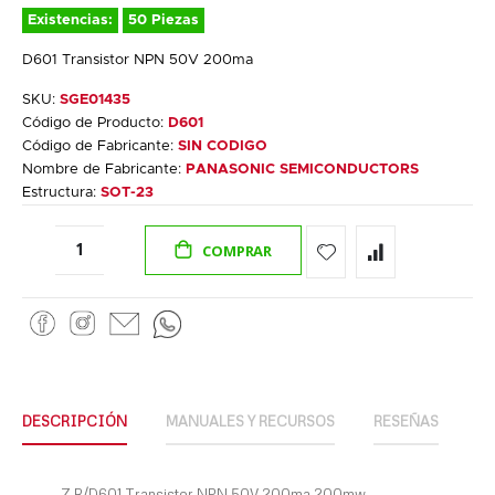
Existencias:
50 Piezas
D601 Transistor NPN 50V 200ma
SKU:
SGE01435
Código de Producto:
D601
Código de Fabricante:
SIN CODIGO
Nombre de Fabricante:
PANASONIC SEMICONDUCTORS
Estructura:
SOT-23
COMPRAR
DESCRIPCIÓN
MANUALES Y RECURSOS
RESEÑAS
Z.R/D601 Transistor NPN 50V 200ma 200mw