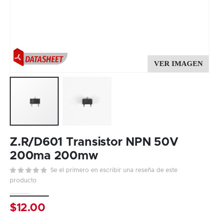
Skip
to
Z.R/D601 Transistor NPN 50V
the
200ma 200mw
beginning
Se el primero en escribir una reseña de este
of
producto
the
images
gallery
$12.00