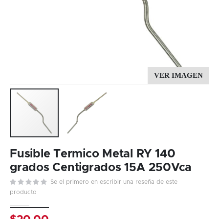
Skip
to
Fusible Termico Metal RY 140
the
grados Centigrados 15A 250Vca
beginning
Se el primero en escribir una reseña de este
of
producto
the
images
gallery