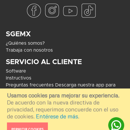
SGEMX
¿Quiénes somos?
Trabaja con nosotros
SERVICIO AL CLIENTE
Software
Instructivos
Preguntas frecuentes
Descarga nuestra app para
Android
Usamos cookies para mejorar su experiencia.
De acuerdo con la nueva directiva de
COPYRIGHT 2024 - Soluciones Globales en Electrónica. El uso de
marcas mostradas tiene como fin informar e ilustrar el contenido de la
privacidad, requerimos concuerde con el uso
plataforma por ende nos deslindamos del uso externo e inapropiado.
de cookies.
Entérese de más
.
Desarrollo por
TGA Software
PERMITIR COOKIES