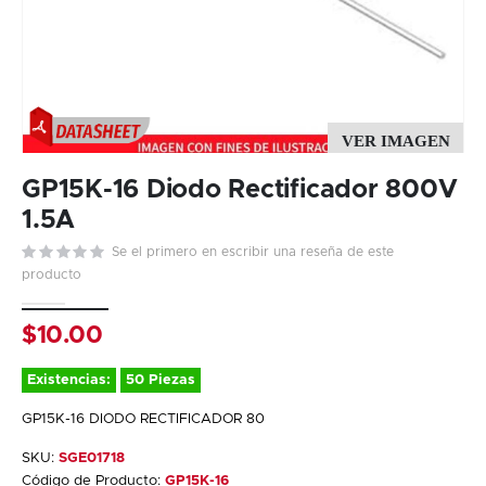
Skip
to
GP15K-16 Diodo Rectificador 800V
the
1.5A
beginning
Se el primero en escribir una reseña de este
of
producto
the
images
gallery
$10.00
Existencias:
50 Piezas
GP15K-16 DIODO RECTIFICADOR 80
SKU:
SGE01718
Código de Producto:
GP15K-16