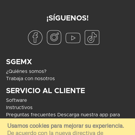
¡SÍGUENOS!
SGEMX
¿Quiénes somos?
Trabaja con nosotros
SERVICIO AL CLIENTE
Software
Instructivos
Preguntas frecuentes
Descarga nuestra app para
Android
Usamos cookies para mejorar su experiencia.
De acuerdo con la nueva directiva de
COPYRIGHT 2024 - Soluciones Globales en Electrónica. El uso de