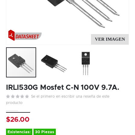
Skip
to
IRLI530G Mosfet C-N 100V 9.7A.
the
Se el primero en escribir una reseña de este
beginning
producto
of
the
images
$26.00
gallery
Existencias:
30 Piezas