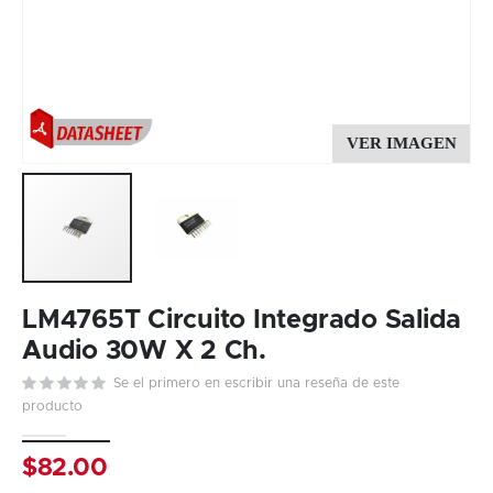
Skip
to
LM4765T Circuito Integrado Salida
the
Audio 30W X 2 Ch.
beginning
Se el primero en escribir una reseña de este
of
producto
the
images
gallery
$82.00